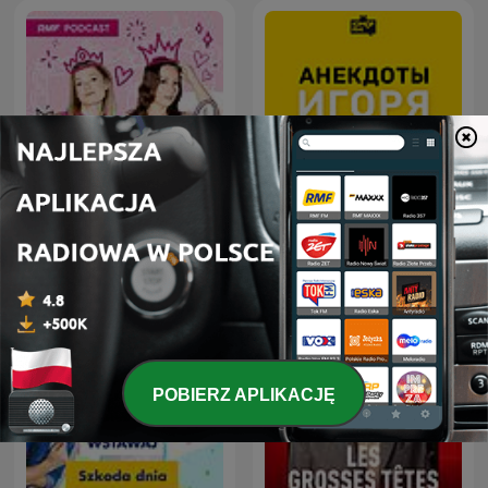
Анекдоты Игоря
Księżniczki i caryce
Маменко
POBIERZ APLIKACJĘ