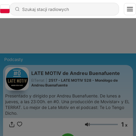
Podcasty
LATE MOTIV de Andreu Buenafuente
ElTerrat
|
2517 - LATE MOTIV 528 - Monólogo de
Andreu Buenafuente
Presentado y dirigido por Andreu Buenafuente. De lunes a
jueves, a las 23:00h. en #0. Una producción de Movistar+ y EL
TERRAT. Lo mejor de Late Motiv en el podcast: Te Lo Tengo
Dicho.
1
x
Głośność