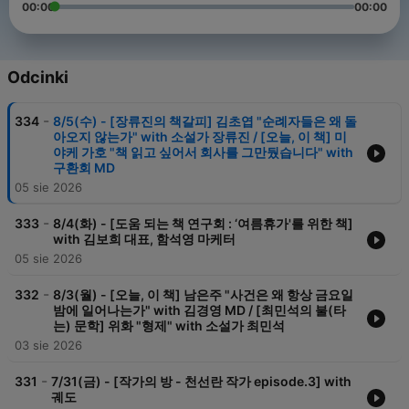
00:00
00:00
Odcinki
-
334
8/5(수) - [장류진의 책갈피] 김초엽 "순례자들은 왜 돌
아오지 않는가" with 소설가 장류진 / [오늘, 이 책] 미
야케 가호 "책 읽고 싶어서 회사를 그만뒀습니다" with
구환회 MD
05 sie 2026
-
333
8/4(화) - [도움 되는 책 연구회 : ‘여름휴가'를 위한 책]
with 김보희 대표, 함석영 마케터
05 sie 2026
-
332
8/3(월) - [오늘, 이 책] 남은주 "사건은 왜 항상 금요일
밤에 일어나는가" with 김경영 MD / [최민석의 불(타
는) 문학] 위화 "형제" with 소설가 최민석
03 sie 2026
-
331
7/31(금) - [작가의 방 - 천선란 작가 episode.3] with
궤도