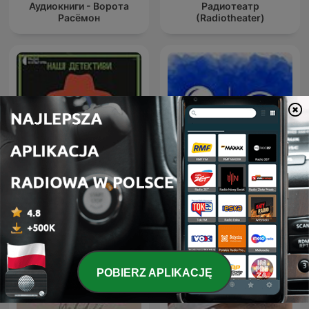
Аудиокниги - Ворота
Радиотеатр
Расёмон
(Radiotheater)
Аудіокниги українською
Наші детективи
(Студія Калідор та інші)
POBIERZ APLIKACJĘ