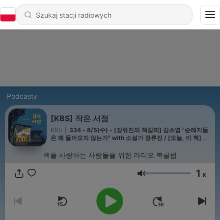
Podcasty
[KBS] 작은 서점
KBS
|
334 - 8/5(수) - [장류진의 책갈피] 김초엽 "순례자들
은 왜 돌아오지 않는가" with 소설가 장류진 / [오늘, 이 책] 미
야케 가호 "책 읽고 싶어서 회사를 그만뒀습니다" with 구환회
MD
책을 사랑하는 사람들을 위한 라디오 북클럽
1
x
Głośność