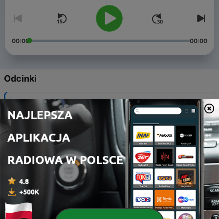
00:00
00:00
Odcinki
-
52
#52 To koniec.
09 lip 2025
-
51
#51 Co dalej?
06 lip 2025
-
50
#50 Polscy pacjenci mięsem armatnim?
20 cze 2025
-
49
#49 Margaryna - pasza dla ludzi czy żywność.
09 cze 2025