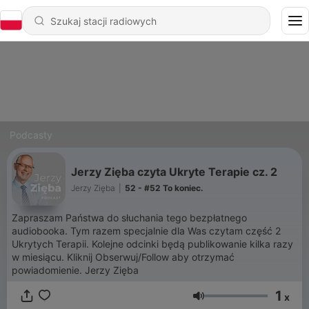
Podcasty
Jerzy Zięba czyta Ukryte Terapie cz. 2
Jerzy Zięba
|
52 - #52 To koniec.
Zapraszam Państwa do słuchania tego bezpłatnego
audiobooka. Tym razem specjalnie dla Was czytam część 2
Ukrytych Terapii. Kolejne odcinki będą publikowanie kilka razy
w miesiącu. Kliknij Obserwuj/Follow aby otrzymać
powiadomienie. Jerzy Zięba
1
x
Głośność