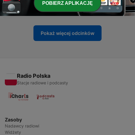
POBIERZ APLIKACJĘ
-
48
#48 Polskie dzieci i eksperymenty medyczne.
26 maj 2025
Pokaż więcej odcinków
Radio Polska
Stacje radiowe i podcasty
Zasoby
Nadawcy radiowi
Widżety