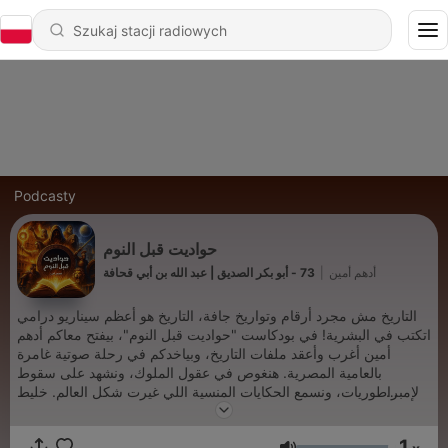
Podcasty
حواديت قبل النوم
73 - أبو بكر الصديق | عبد الله بن أبي قحافة
|
أدهم أمين
التاريخ مش مجرد أرقام وتواريخ جافة، التاريخ هو أعظم سيناريو درامي
اتكتب في البشرية! في بودكاست "حواديت قبل النوم"، بيفتح معاكم أدهم
أمين أغرب وأعقد ملفات التاريخ، وبياخدكم في رحلة صوتية غامرة
بالعامية المصرية. هنغوص في عقول الملوك، ونشهد على سقوط
الإمبراطوريات، ونسمع الحكايات المنسية اللي غيرت شكل العالم. خليط
بين التحليل النفسي، الدراما التاريخية، والقصة الممتعة. جهز قهوتك أو
كوباية الشاي، وافصل من الحاضر عشان تسافر معانا للماضي في كل
1