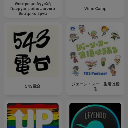
Θέατρο με Αγγελή
Γεωργία, ραδιοφωνικά
Wine Camp
θεατρικά έργα
ジェーン・スー 生活は踊
543電台
る