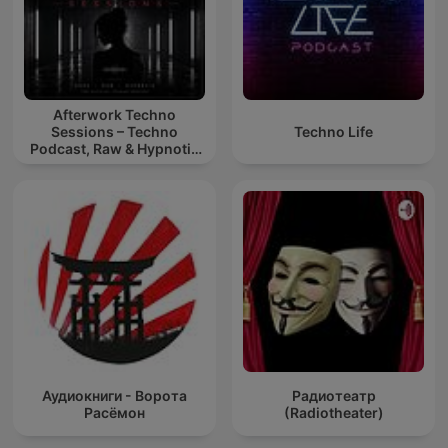
Afterwork Techno
Sessions – Techno
Techno Life
Podcast, Raw & Hypnotic
Techno Mixes
Аудиокниги - Ворота
Радиотеатр
Расёмон
(Radiotheater)