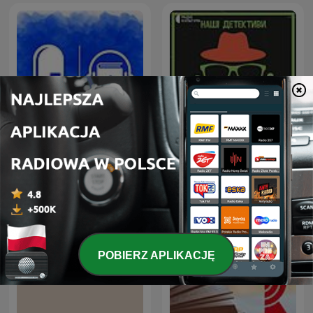
Аудіокниги українською
Наші детективи
(Студія Калідор та інші)
POBIERZ APLIKACJĘ