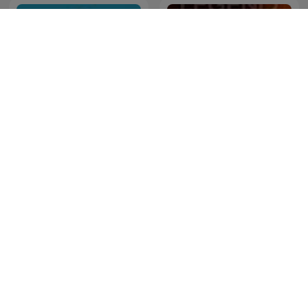
Čestmír Strakatý
LEGEND