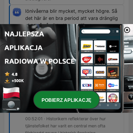
lönivåerna blir mycket, mycket högre. Så
det här är en bra period att vara dränglig
piga på så sätt att man tjänar mer.
00:29:58 · Efter digerdöden skapade bristen på
arbetskraft en ekonomisk fördel för de som
faktiskt kunde arbeta.
En sak som förvånar mig är att den här
gruppen människor som är så omfattande
och så otroligt viktig och fundamental för
samhällsekonomin. Den finns överallt i
landet på alla jordbruk, inom andra
näringar också, gruvor och städer och så
POBIERZ APLIKACJĘ
vidare. Att den är så pass osynlig ändå i
forskningen i samhället.
00:52:01 · Historikern reflekterar över hur
tjänstefolket har varit en central men ofta
förbisedd grupp i historisk forskning.