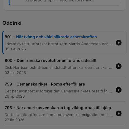
Odcinki
-
801
När tvång och våld säkrade arbetskraften
I detta avsnitt utforskar historikern Martin Andersson och programledaren Urban Lindstedt den historiska övergången från träldom till ett strikt reglerat system av legofolk i Sverige. De belyser hur lagstiftning, religiösa strukturer och ekonomiska förändringar användes för att kontrollera arbetskraften genom århundradena. Samtalet går igenom drängars och pigors livsvillkor, från de extrema maktmissbruken och tvångsmetoderna under 1500- till 1600-talen till hur digerdöden skapade nya ekonomiska förutsättningar. Avsnittet avslutas med en reflektion kring hur dessa omfattande lagar, som syftade till att begränsa social rörlighet, dröjde sig kvar i svensk lagstiftning ända fram till 1926.
05 sie 2026
-
800
Den franska revolutionen förändrade allt
Dick Harrison och Urban Lindstedt utforskar den franska revolutionens orsaker, från de ekonomiska kriserna och statsfinansernas kollaps i slutet av 1700-talet till den irreversibla demokratiseringsprocessen. De diskuterar hur försöken att lösa skatteproblematiken genom generalständerna oavsiktligt startade en utveckling som ledde till monarkins fall. Samtalet belyser även revolutionens radikalisering genom skräckväldet under Robespierre, krig och politisk instabilitet. Avslutningsvis analyseras de varaktiga reformerna, såsom decimalsystemet, samt hur Napoleon Bonaparte använde militär makt för att etablera en diktatur som samtidigt cementerade många av revolutionens landvinningar.
03 sie 2026
-
799
Osmanska riket - Roms efterföljare
Det här avsnittet utforskar det Osmanska rikets resa från dess rötter som nomadstammar till ett världsimperium och dess slutliga sönderfall. Vi belyser de unika politiska mekanismerna, såsom janitsjarernas roll och den lagstadgade praxisen av brödradråp, samt hur riket hanterade religiös mångfald genom en hierarkisk tolerans. Vidare undersöks rikets komplexa relation till Europa, dess diplomatiska allianser och rollen i reformationen. Avsnittet avslutas med att analysera den dramatiska nedgången under sent 1800-tal, där nationalism och strategiska misstag under första världskriget ledde till katastrofala folkmord och slutligen bildandet av den moderna turkiska republiken.
29 lip 2026
-
798
När amerikasvenskarna tog vikingarnas till hjälp
Detta avsnitt utforskar den stora svenska emigrationen till USA, med fokus på de drivkrafter som formade flyttvågen under 1800-talet. Vi belyser hur ekonomisk nöd, befolkningstillväxt och politiska lagar som Homestead Act skapade förutsättningar för bosättningar i Mellanvästern och Texas, samt hur de svenska invandrarna navigerade den amerikanska etniska hierarkin. Vidare diskuteras framväxten av en unik svensk-amerikansk identitet präglad av politiska principer och religion. Avsnittet berör även fenomenet återvandring och hur de som återvände till Sverige förde med sig nya idéer och impulser som påverkade svenska folkrörelser, samt den komplexa relationen mellan svensk politisk kritik och kärlek till amerikansk populärkultur.
27 lip 2026