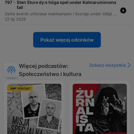
-
797
Sten Sture dy:s höga spel under Kalmarunionens
fall
Detta avsnitt utforskar maktkampen i Sverige under tidigt 1500-tal med fokus på Sten Sture den yngre och hans politiska strategier under Kalmarunionens upplösning. Vi belyser hur riksrådets roll, kontrollen över viktiga borgar och användandet av allmogen formade de nordiska spänningarna. Vidare diskuteras de militära konflikterna mot Kristian II, vägen mot Stockholms blodbad och Gustav Vasas efterföljande maktövertagande. Avsnittet reflekterar även över Sturefamiljens öde, inklusive Sturemorden under Erik XIV, samt svårigheten att förstå historiska personligheter när källmaterialet är begränsat.
22 lip 2026
Pokaż więcej odcinków
Zobacz wszystkie
Więcej podcastów:
Społeczeństwo i kultura