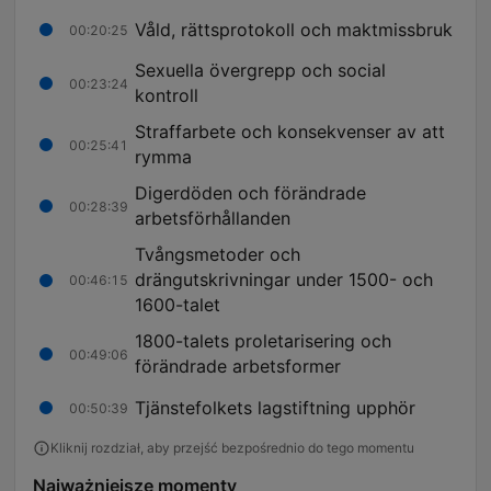
Våld, rättsprotokoll och maktmissbruk
00:20:25
Sexuella övergrepp och social
00:23:24
kontroll
Straffarbete och konsekvenser av att
00:25:41
rymma
Digerdöden och förändrade
00:28:39
arbetsförhållanden
Tvångsmetoder och
drängutskrivningar under 1500- och
00:46:15
1600-talet
1800-talets proletarisering och
00:49:06
förändrade arbetsformer
Tjänstefolkets lagstiftning upphör
00:50:39
Kliknij rozdział, aby przejść bezpośrednio do tego momentu
Najważniejsze momenty