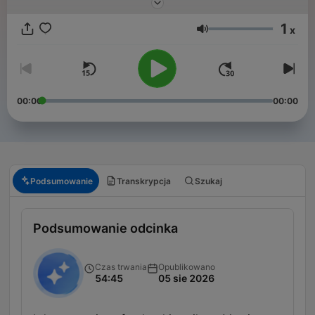
makthavare som fattat hisnande beslut. Det är lärorikt,
dramatiskt och aldrig tråkigt.
1
x
Głośność
00:00
00:00
Podsumowanie
Transkrypcja
Szukaj
Podsumowanie odcinka
Czas trwania
Opublikowano
54:45
05 sie 2026