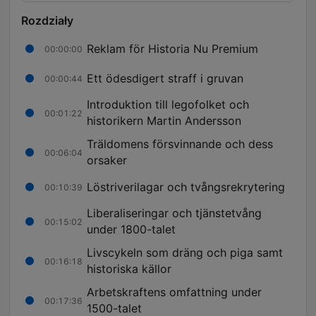
Rozdziały
Reklam för Historia Nu Premium
00:00:00
Ett ödesdigert straff i gruvan
00:00:44
Introduktion till legofolket och
00:01:22
historikern Martin Andersson
Träldomens försvinnande och dess
00:06:04
orsaker
Löstriverilagar och tvångsrekrytering
00:10:39
Liberaliseringar och tjänstetvång
00:15:02
under 1800-talet
Livscykeln som dräng och piga samt
00:16:18
historiska källor
Arbetskraftens omfattning under
00:17:36
1500-talet