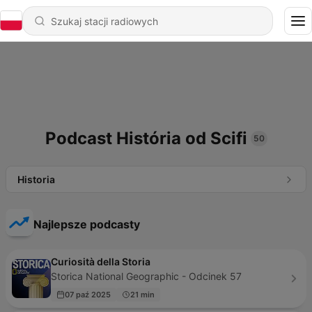
Podcast História od Scifi
50
Historia
Najlepsze podcasty
Curiosità della Storia
Storica National Geographic - Odcinek 57
07 paź 2025
21 min