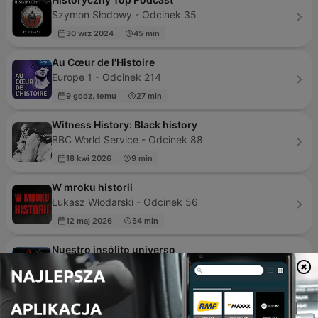
Szymon Słodowy - Odcinek 35
30 wrz 2024
45 min
Au Cœur de l'Histoire
Europe 1 - Odcinek 214
9 godz. temu
27 min
Witness History: Black history
BBC World Service - Odcinek 88
18 kwi 2026
9 min
W mroku historii
Łukasz Włodarski - Odcinek 56
12 maj 2026
54 min
Nuestro insólito universo
luis Guzman - Odcinek 1367
2 dni temu
5 min