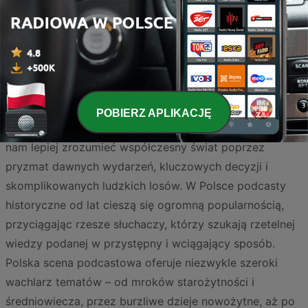
Strona
3
z
4
<
3
4
>
POBIERZ APLIKACJĘ
Historia to fascynująca podróż w czasie, która pozwala
nam lepiej zrozumieć współczesny świat poprzez
pryzmat dawnych wydarzeń, kluczowych decyzji i
skomplikowanych ludzkich losów. W Polsce podcasty
historyczne od lat cieszą się ogromną popularnością,
przyciągając rzesze słuchaczy, którzy szukają rzetelnej
wiedzy podanej w przystępny i wciągający sposób.
Polska scena podcastowa oferuje niezwykle szeroki
wachlarz tematów – od mroków starożytności i
średniowiecza, przez burzliwe dzieje nowożytne, aż po