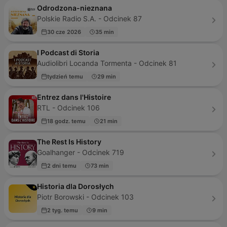
Odrodzona-nieznana
Polskie Radio S.A. - Odcinek 87
30 cze 2026
35 min
I Podcast di Storia
Audiolibri Locanda Tormenta - Odcinek 81
tydzień temu
29 min
Entrez dans l'Histoire
RTL - Odcinek 106
18 godz. temu
21 min
The Rest Is History
Goalhanger - Odcinek 719
2 dni temu
73 min
Historia dla Dorosłych
Piotr Borowski - Odcinek 103
2 tyg. temu
9 min