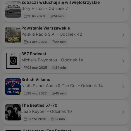
Zobacz i wsłuchaj się w świętokrzyskie
Góry Historii - Odcinek 7
20 lis 2020
24 min
Powstanie Warszawskie
Polskie Radio S.A. - Odcinek 42
04 cze 2026
22 min
357 Podcast
Michalis Polydorou - Odcinek 14
03 mar 2025
24 min
British Villains
Ninth Planet Audio & The Cut - Odcinek 14
28 wrz 2022
45 min
The Beatles 57-70
Jaap Kuyper - Odcinek 10
19 cze 2026
67 min
Historyczny Top Podcast