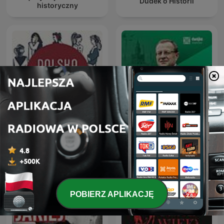
Dudek o Historii
historyczny
Prof. Antoni Dudek:
Polska na ucho
Rzeczypospolite
POBIERZ APLIKACJĘ