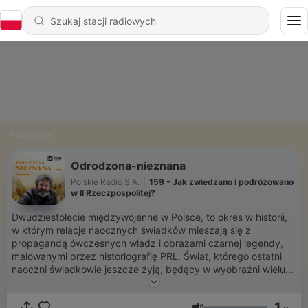
Podcasty
Odrodzona-nieznana
Polskie Radio S.A.
|
159 - Jak zwiedzano i podróżowano
w II Rzeczpospolitej?
Dwudziestolecie międzywojenne w Polsce, to okres w historii,
w którym relacje naocznych świadków mieszają się z
propagandą ówczesnych władz i obrazami czarnej legendy,
malowanymi przez historiografię PRL. Świat, którego ostatni
naoczni świadkowie jeszcze żyją, będący w wyobraźni wielu
mitycznym i najpiękniejszym, bo wykreowanym po latach
zaborów i zniszczeniach wojny, ale także pełnym kontrowersji,
1