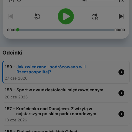
x
zaprzepaszczonych szans i porażek. O tym, czy był to jak w
Głośność
piosence śpiewanej przez Aleksandra Żabczyńskiego
„zaczarowany bajek świat”, czy też autorytarnych rządów,
które wyniosłe do władzy hasła walki z korupcją, po to by po
swojemu i dla swoich urządzić Polskę.
00:00
00:00
Odcinki
-
159
Jak zwiedzano i podróżowano w II
Rzeczpospolitej?
27 cze 2026
-
158
Sport w dwudziestoleciu międzywojennym
20 cze 2026
-
157
Krościenko nad Dunajcem. Z wizytą w
najstarszym polskim parku narodowym
13 cze 2026
-
156
Stulecie praw miejskich Gdyni