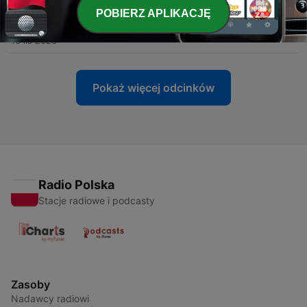
POBIERZ APLIKACJĘ
-
136
Henryk Sienkiewicz - Krzyżacy, odc. 5
16 lis 2023
Pokaż więcej odcinków
Radio Polska
Stacje radiowe i podcasty
Zasoby
Nadawcy radiowi