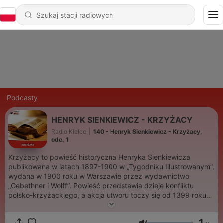
Podcasty
HENRYK SIENKIEWICZ - KRZYŻACY
Radio Kielce
|
140 - Henryk Sienkiewicz - Krzyżacy,
odc. 1
Krzyżacy to powieść historyczna Henryka Sienkiewicza
publikowana w latach 1897-1900 w „Tygodniku Illustrowanym”,
wydana w 1900 roku w Warszawie przez wydawnictwo
„Gebethner i Wolff”. Powieść przedstawia dzieje konfliktu
polsko-krzyżackiego, a akcja utworu toczy się od 1399 roku
(śmierci królowej Jadwigi) do 1410 roku (bitwa pod
Grunwaldem). W okresie publikacji powieść była protestem
1