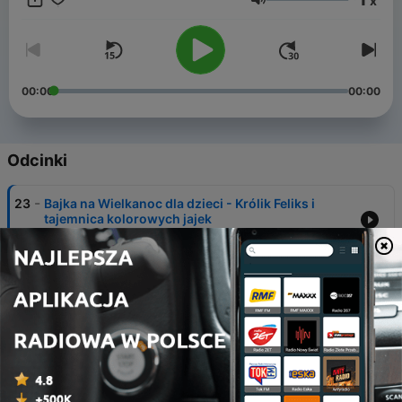
x
ciekawość świata i uczące poprzez zabawę. 💖 Emocje –
Głośność
opowieści, które pomagają najmłodszym zrozumieć i oswoić
swoje uczucia. Subskrybuj Halo Bajka, aby nie przegapić
nowych odcinków!
00:00
00:00
Odcinki
-
23
Bajka na Wielkanoc dla dzieci - Królik Feliks i
tajemnica kolorowych jajek
04 kwi 2026
-
22
Banda Odkrywców i zagadka starego strychu |
bajka przygodowa dla dzieci do około 7 lat
23 mar 2026
-
21
Zuzia i Warsztat Sennych Marzeń - dobranocka
dla dzieci 1+ | spokojna i bajkowa opowieść na sen
10 mar 2026