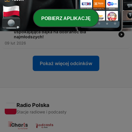
-
20
Piesek Łatek i wieczorne żegnanie dnia –
uspokajająca bajka na dobranoc
16 lut 2026
POBIERZ APLIKACJĘ
-
19
Chomik Miodek i wieczorna wędrówka –
uspokajająca bajka na dobranoc dla
najmłodszych!
09 lut 2026
Pokaż więcej odcinków
Radio Polska
Stacje radiowe i podcasty