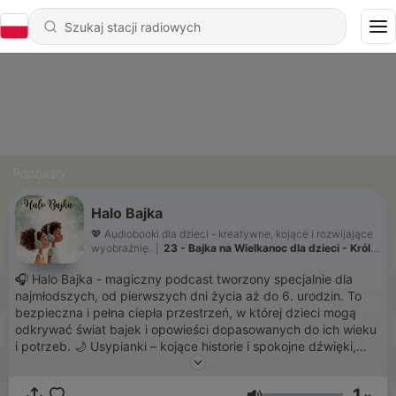
Podcasty
Halo Bajka
💖 Audiobooki dla dzieci - kreatywne, kojące i rozwijające
wyobraźnię.
|
23 - Bajka na Wielkanoc dla dzieci - Królik
Feliks i tajemnica kolorowych jajek
🎧 Halo Bajka - magiczny podcast tworzony specjalnie dla
najmłodszych, od pierwszych dni życia aż do 6. urodzin. To
bezpieczna i pełna ciepła przestrzeń, w której dzieci mogą
odkrywać świat bajek i opowieści dopasowanych do ich wieku
i potrzeb. 🌙 Usypianki – kojące historie i spokojne dźwięki,
które pomagają wyciszyć emocje i zasnąć w przytulnej
atmosferze. 🧠 Nauka – bajki wspierające rozwój, pobudzające
1