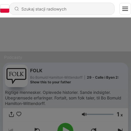
Podcasty
FOLK
Bo Bomuld Hamilton-Wittendorff
|
29 - Calle i Byen 2:
Show this to your father
Rigtige mennesker. Oplevede historier. Sande indsigter.
Ubegrænsede erfaringer. Fortalt, som folk taler, til Bo Bomuld
Hamilton-Wittendorff.
1
x
Głośność