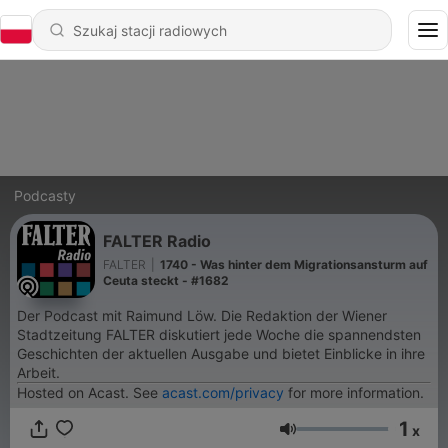
Podcasty
FALTER Radio
FALTER
|
1740 - Was hinter dem Migrationsansturm auf
Ceuta steckt - #1682
Der Podcast mit Raimund Löw. Die Redaktion der Wiener
Stadtzeitung FALTER diskutiert jede Woche die spannendsten
Geschichten der aktuellen Ausgabe und bietet Einblicke in ihre
Arbeit.
Hosted on Acast. See
acast.com/privacy
for more information.
1
x
Głośność