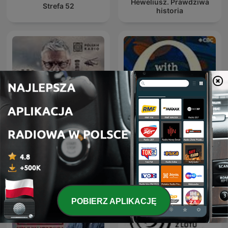
Heweliusz. Prawdziwa
Strefa 52
historia
Czarnobyl. Prawdziwa
Q with Tom Power
historia
POBIERZ APLIKACJĘ