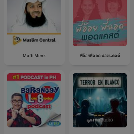
Mufti Menk
พี่อ้อยพี่ฉอด พอดแคสต์