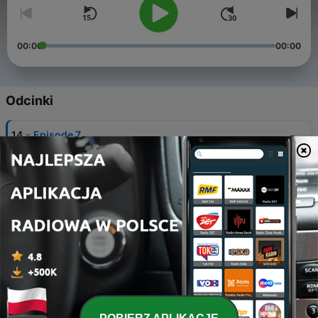
00:00
00:00
Odcinki
-
14
Episode 7
13 wrz 2009
-
13
Losing My Funk
22 cze 2009
-
12
A little Winter Warmer
13 lut 2009
-
11
Winter Mix 2008
13 gru 2008
-
10
Give It To Me - Autumn '08