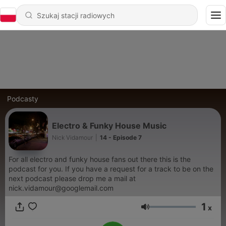
Podcasty
Electro & Funky House Music
Nick Vidamour
|
14 - Episode 7
For all electro and funky house fans out there this is the
podcast for you. If you have a request for a track to be on the
next podcast please drop me a mail at
nick.vidamour@googlemail.com
1
x
Głośność