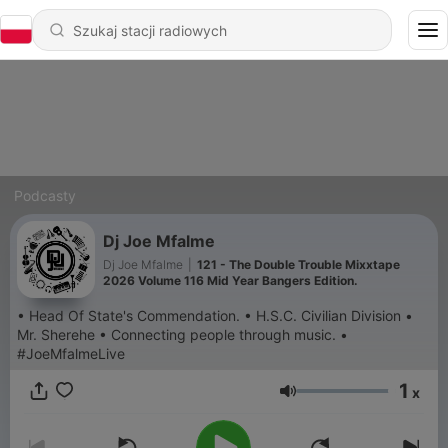
Podcasty
Dj Joe Mfalme
Dj Joe Mfalme
|
121 - The Double Trouble Mixxtape
2026 Volume 116 Mid Year Bangers Edition.
• Head Of State's Commendation. • H.S.C. Civilian Division •
Mr. Sherehe • Connecting people through music. •
#JoeMfalmeLive
1
x
Głośność