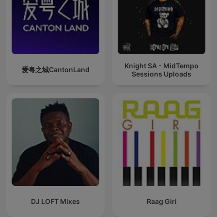
Knight SA - MidTempo
爱粤之城CantonLand
Sessions Uploads
DJ LOFT Mixes
Raag Giri