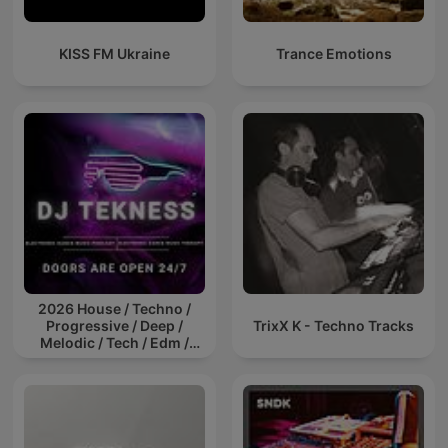
KISS FM Ukraine
Trance Emotions
2026 House / Techno /
Progressive / Deep /
TrixX K - Techno Tracks
Melodic / Tech / Edm /
Afro / ibiza DJ Mix / Set /
Podcast / Electronic
Dance Musi