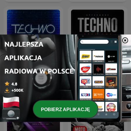
Afterwork Techno
Techno Life
Sessions – Techno
Podcast, Raw & Hypnotic
Techno Mixes
POBIERZ APLIKACJĘ