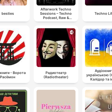
Afterwork Techno
besties
Sessions – Techno
Techno Li
Podcast, Raw &
Hypnotic Techno
Mixes
Аудіокниг
книги - Ворота
Радиотеатр
українською (
Расёмон
(Radiotheater)
Калідор та і