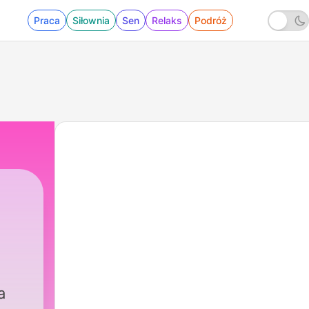
Praca
Siłownia
Sen
Relaks
Podróż
,
a