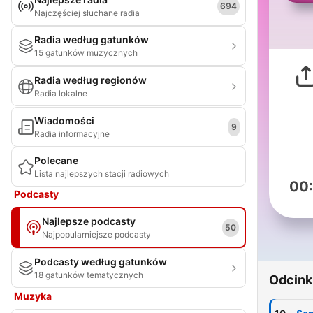
694
Najczęściej słuchane radia
Radia według gatunków
15 gatunków muzycznych
Radia według regionów
Radia lokalne
Wiadomości
9
Radia informacyjne
Polecane
Lista najlepszych stacji radiowych
00
Podcasty
Najlepsze podcasty
50
Najpopularniejsze podcasty
Podcasty według gatunków
18 gatunków tematycznych
Odcink
Muzyka