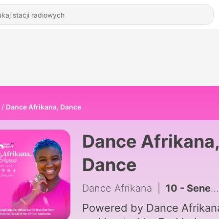
Dance Afrikana, Dance
Dance Afrikana
Dance
Dance Afrikana
|
10 - Senegalese Sabar Music and Dance with Aba Diop & the Yermande Family
Powered by Dance Afrikan