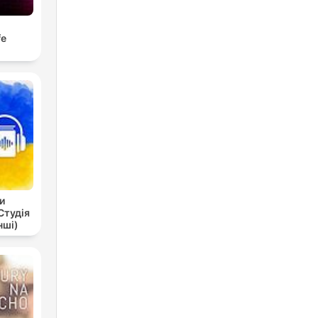
fe
и
Студія
нші)