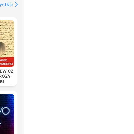
ystkie
IEWICZ
DRÓŻY
KI