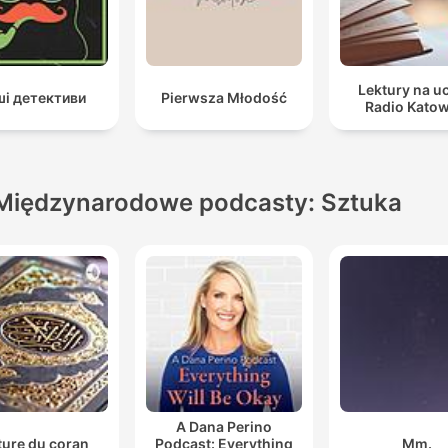
Lektury na u
і детективи
Pierwsza Młodość
Radio Katow
Międzynarodowe podcasty: Sztuka
A Dana Perino
ture du coran
Podcast: Everything
Mm.