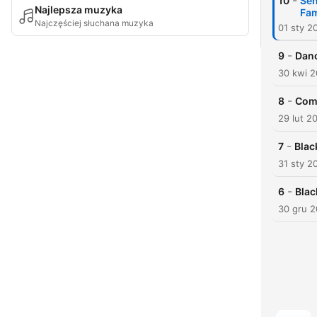
-
10
Sen
Najlepsza muzyka
Fam
Najczęściej słuchana muzyka
01 sty 2
-
9
Danc
30 kwi 
-
8
Comm
29 lut 2
-
7
Blac
31 sty 2
-
6
Blac
30 gru 