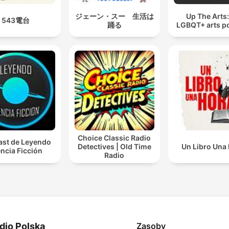
ジェーン・スー 生活は
Up The Arts
543電台
踊る
LGBQT+ arts p
Choice Classic Radio
st de Leyendo
Detectives | Old Time
Un Libro Una
ncia Ficción
Radio
dio Polska
Zasoby