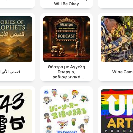
Will Be Okay
Θέατρο με Αγγελή
قصص الأنبيا
Γεωργία,
Wine Cam
ραδιοφωνικά
θεατρικά έργα