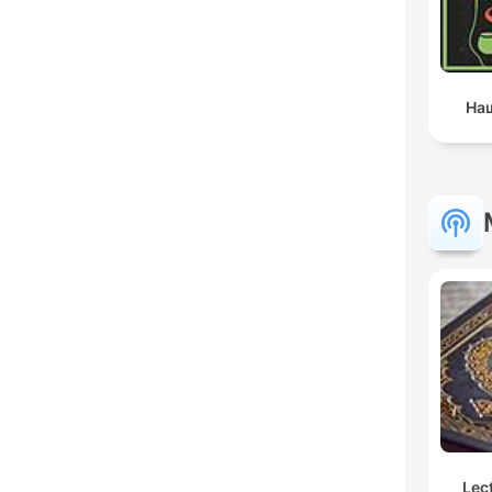
Наш
Lec