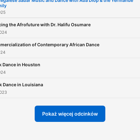
egalese Sabar Music and Dance with Aba Diop & the Yermande
ily
the region.
025
ing the Afrofuture with Dr. Halifu Osumare
2024
ercialization of Contemporary African Dance
024
k Dance in Houston
024
k Dance in Louisiana
2023
Pokaż więcej odcinków