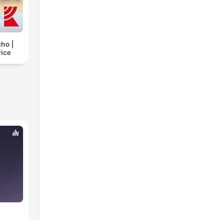
cho |
ice