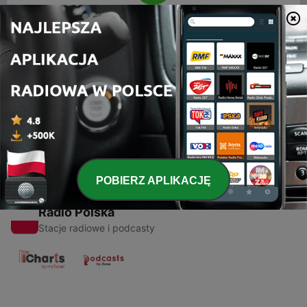
00:00
00:00
Odcinki
-
1
first ever
27 kwi 2019
POBIERZ APLIKACJĘ
Radio Polska
Stacje radiowe i podcasty