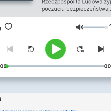
Rzeczpospolita Ludowa ży
poczuciu bezpieczeństwa,
odgrodzona od Zachodu
żelazną kurtyną. Nagle - w
Głośność
sercu kraju - wybucha
epidemia czarnej ospy.
Choroba, którą świat uznał
pokonaną, pojawia się we
Wrocławiu, siejąc panikę,
paraliżując miasto i
:00
00
wystawiając na próbę sys
państwowy PRL. Witold
Banach w fascynującym
podcaście Polskiego Radia
i
odkrywa kulisy jednej z
najbardziej dramatycznych