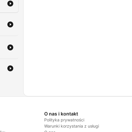
sce.
raz
da o
ch,
ze i
O nas i kontakt
i
Polityka prywatności
co
Warunki korzystania z usługi