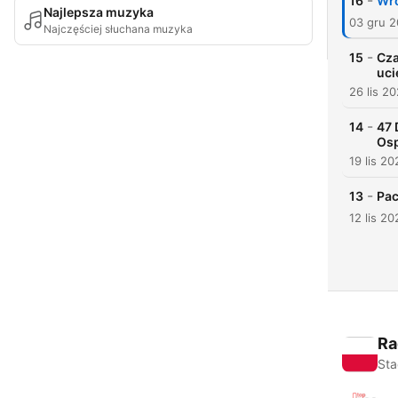
-
16
Wro
Najlepsza muzyka
03 gru 
Najczęściej słuchana muzyka
-
15
Cza
uci
26 lis 2
-
14
47 
Osp
19 lis 20
-
13
Pac
12 lis 20
Ra
Sta