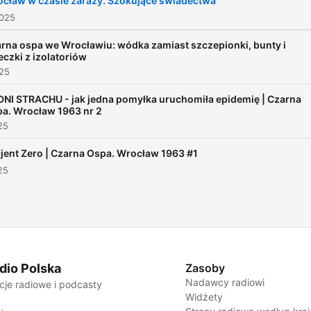
cław w czasie zarazy. Szokujące świadectwa
epidemii w powojennej Pol
2025
Wykorzystując archiwalne
rna ospa we Wrocławiu: wódka zamiast szczepionki, bunty i
nagrania Polskiego Radia o
eczki z izolatoriów
025
współczesne rozmowy z
ekspertami i świadkami
DNI STRACHU - jak jedna pomyłka uruchomiła epidemię | Czarna
a. Wrocław 1963 nr 2
tamtych wydarzeń, opowia
25
ludziach, decyzjach i błęda
jent Zero | Czarna Ospa. Wrocław 1963 #1
które zdecydowały o losie
25
tysięcy wrocławian. To
opowieść o strachu, odwad
propagandzie — o tym, jak
epidemia stała się
sprawdzianem
dio Polska
Zasoby
człowieczeństwa i lojalnośc
Nadawcy radiowi
cje radiowe i podcasty
wobec systemu. Premiery 
Widżety