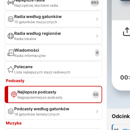
693
Najczęściej słuchane radia
Radia według gatunków
15 gatunków muzycznych
Radia według regionów
Radia lokalne
Wiadomości
9
Radia informacyjne
Polecane
Lista najlepszych stacji radiowych
00
Podcasty
Najlepsze podcasty
50
Najpopularniejsze podcasty
Podcasty według gatunków
18 gatunków tematycznych
Odcink
Muzyka