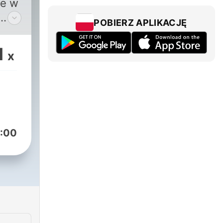
je w
POBIERZ APLIKACJĘ
1
x
 za
:00
tem