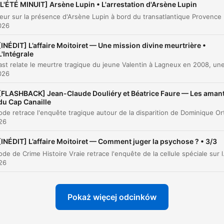
[L'ÉTÉ MINUIT] Arsène Lupin • L'arrestation d'Arsène Lupin
ażniejsze momenty
Une rumeur sur la présence d'Arsène Lupin à b
026
Il regarda la signature. Arsène Lupin. Stupéfait, il lut.
[INÉDIT] L’affaire Moitoiret — Une mission divine meurtrière •
00:04:28 · Ce moment marque le début de l'angoisse du baro
L'Intégrale
suite à la réception d'une lettre signée par le célèbre voleur.
026
Le bateau disparut, les rubens enlevés, les tapisseries
[FLASHBACK] Jean-Claude Douliéry et Béatrice Faure — Les aman
du Cap Canaille
décrochées, les vitrines vidées de leurs bijoux.
00:19:18 · Cette phrase décrit l'ampleur du pillage subi par le
026
baron au matin.
[INÉDIT] L’affaire Moitoiret — Comment juger la psychose ? • 3/3
Cet épisode de Crime Histoire Vraie retrace l'enquête de la cellule spéciale sur le parcours criminel de Stéphane Moitoiret et Noëlla Ego. À t
Arsène Lupin ne laisse jamais rien derrière lui. Il n'y a
026
pas de hasard avec Arsène Lupin.
00:22:24 · Ganimard exprime sa conviction que le crime est
Pokaż więcej odcinków
l'œuvre du célèbre voleur malgré sa présence en prison.