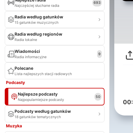
693
Najczęściej słuchane radia
Radia według gatunków
15 gatunków muzycznych
Radia według regionów
Radia lokalne
Wiadomości
9
Radia informacyjne
Polecane
Lista najlepszych stacji radiowych
Podcasty
Najlepsze podcasty
50
Najpopularniejsze podcasty
00
Podcasty według gatunków
18 gatunków tematycznych
Muzyka