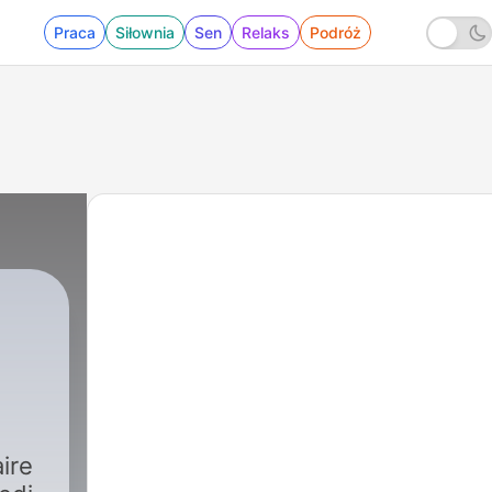
Praca
Siłownia
Sen
Relaks
Podróż
s
ire