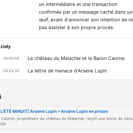
Rejoignez-nous sur
Instag
un intermédiaire et une transaction
🌃
confirmée par un message caché dans un
œuf, avant d'annoncer son intention de n
pas assister à son propre procès.
ziały
Le château du Malachie et le Baron Caorne
00:00:06
La lettre de menace d'Arsène Lupin
00:03:30
La rencontre avec l'inspecteur Ganimard
00:09:26
La mise en place de la surveillance
00:15:08
i
La veille infructueuse et la découverte du vol
00:16:25
[L'ÉTÉ MINUIT] Arsène Lupin • Arsène Lupin en prison
L'aveu d'Arsène Lupin
00:28:42
026
liknij rozdział, aby przejść bezpośrednio do tego momentu