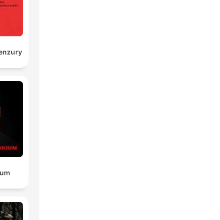
enzury
ium