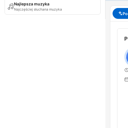
Najlepsza muzyka
Najczęściej słuchana muzyka
Po
P