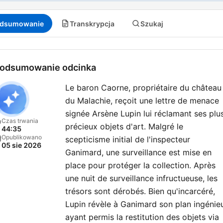
mystères. Immergez-vous
dans l'intrigue, alors que n
dsumowanie
Transkrypcja
Szukaj
explorons les dédales du c
et de la justice.
odsumowanie odcinka
Crimes • Histoires Vraies e
un podcast produit par
Le baron Caorne, propriétaire du château
MINUIT
.
du Malachie, reçoit une lettre de menace
signée Arsène Lupin lui réclamant ses plu
Czas trwania
précieux objets d'art. Malgré le
⭐️ Abonnez-vous à MINUIT
44:35
Opublikowano
scepticisme initial de l'inspecteur
pour profiter de tous les
05 sie 2026
Ganimard, une surveillance est mise en
podcasts Minuit en intégral
place pour protéger la collection. Après
sans publicité. 👉
une nuit de surveillance infructueuse, les
https://m.audiomeans.fr/s/
trésors sont dérobés. Bien qu'incarcéré,
pSlDfzMx
Lupin révèle à Ganimard son plan ingénie
ayant permis la restitution des objets via