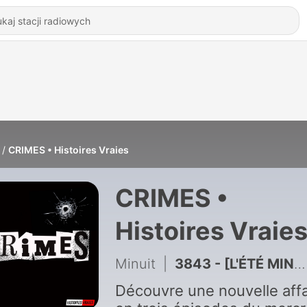
CRIMES • Histoires Vraies
CRIMES •
Histoires Vraie
Minuit
|
3843 - [L'ÉTÉ MINUIT] Arsène Lupin • Arsène Lupin en prison
Découvre une nouvelle affa