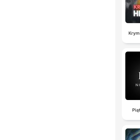
Krymi
Piąt