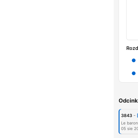
Rozd
Odcink
-
3843
05 sie 2
K