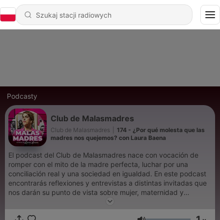
Podcasty
Club de Malasmadres
Club de Malasmadres
|
174 - ¿Por qué molesta que las
madres nos quejemos? con Laura Baena
El podcast del Club de Malasmadres nace con vocación de
romper con el mito de la madre perfecta, luchar por una
conciliación real y una sociedad en igualdad. En este podcast
encontrarás reflexiones y entrevistas a distintas invitadas que
nos darán su punto de vista sobre mujer, maternidad y
feminismo. Está capitaneado por Laura Baena, fundadora del
Club de Malasmadres y presidenta de la Asociación Yo No
1