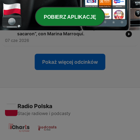
-
171
Las razones por la que no eres la misma desde
que eres madre con Susana Carmona
14 cze 2026
POBIERZ APLIKACJĘ
-
170
"Yo no salí de la violencia de género, me
sacaron”, con Marina Marroquí.
07 cze 2026
Pokaż więcej odcinków
Radio Polska
Stacje radiowe i podcasty