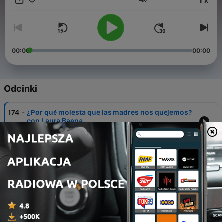
x
Renuncio por la Conciliación.
Głośność
00:00
00:00
Odcinki
-
174
¿Por qué molesta que las madres nos quejemos?
con Laura Baena
05 lip 2026
-
173
Cuando cuidar se convierte en una forma de vivir
con Mercedes García Paine.
28 cze 2026
-
172
La pregunta que Eli Romero se hizo y lo cambió
todo.
21 cze 2026