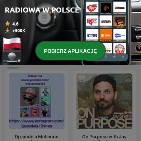
股市隱者
BVH Podcast
POBIERZ APLIKACJĘ
Międzynarodowe podcasty: Biznes
Dj candela Metiendo
On Purpose with Jay