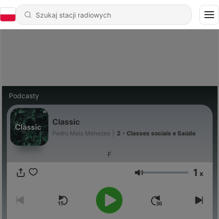
Podcasty
Classic
Pedro Melo Menezes
|
2 - Classes sociais e Saúde
F
1
x
Głośność