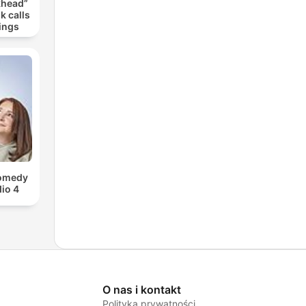
khead”
k calls
ings
Comedy
io 4
O nas i kontakt
Polityka prywatności