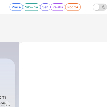
Praca
Siłownia
Sen
Relaks
Podróż
com
最造