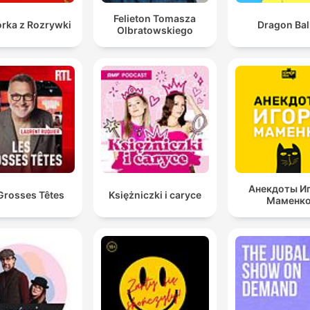
Felieton Tomasza
rka z Rozrywki
Dragon Bal
Olbratowskiego
Анекдоты И
Grosses Têtes
Księżniczki i caryce
Маменк