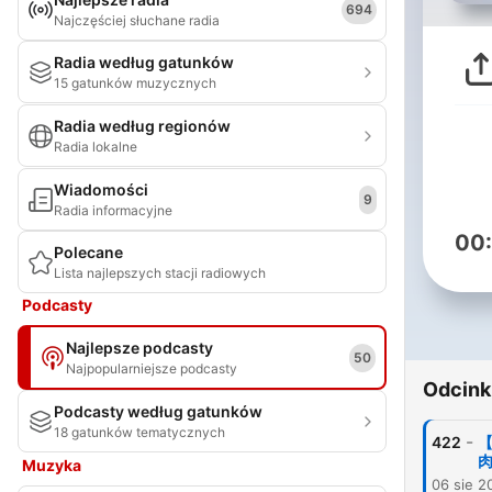
694
Najczęściej słuchane radia
Radia według gatunków
15 gatunków muzycznych
Radia według regionów
Radia lokalne
Wiadomości
9
Radia informacyjne
00
Polecane
Lista najlepszych stacji radiowych
Podcasty
Najlepsze podcasty
50
Najpopularniejsze podcasty
Odcink
Podcasty według gatunków
18 gatunków tematycznych
-
422
【
Muzyka
06 sie 2