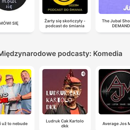
Żarty się skończyły -
The Jubal Sh
MÓWI SIĘ
podcast do śmiania
DEMAN
Międzynarodowe podcasty: Komedia
Ludruk Cak Kartolo
í už to nebude
Average Jos 
dkk