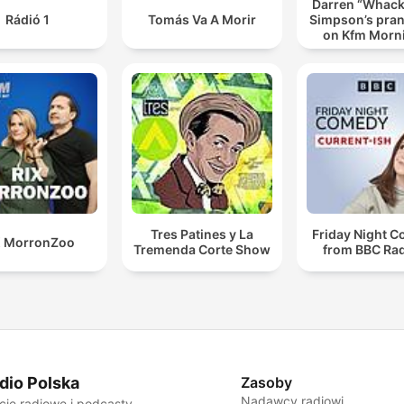
Darren “Whac
Rádió 1
Tomás Va A Morir
Simpson’s pran
on Kfm Morn
Tres Patines y La
Friday Night 
X MorronZoo
Tremenda Corte Show
from BBC Rad
dio Polska
Zasoby
Nadawcy radiowi
cje radiowe i podcasty