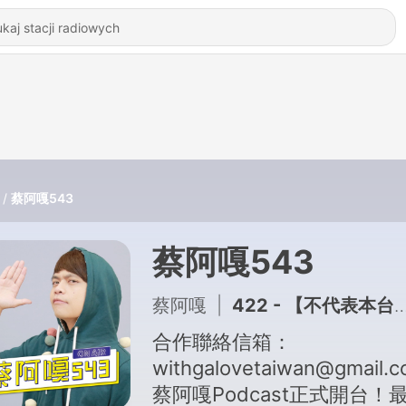
蔡阿嘎543
蔡阿嘎543
蔡阿嘎
|
422 - 【不代表本台立場ep.177】恭喜蔡波米寶畢業啦！偷渡爆料：阿勇阿珍為了肉粽吵架的無聊小事！
合作聯絡信箱：
withgalovetaiwan@gmail.
蔡阿嘎Podcast正式開台！