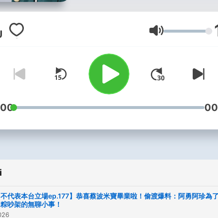
謠最不負責任、政治最不正
言論，就在《蔡阿嘎543》！
別忘記訂閱《蔡阿嘎543》
Głośność
YouTube頻道&追蹤IG喔！ --
Hosting provided by
Soun
:00
00
i
不代表本台立場ep.177】恭喜蔡波米寶畢業啦！偷渡爆料：阿勇阿珍為
肉粽吵架的無聊小事！
026