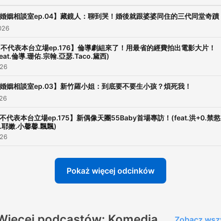
婚姻相談室ep.04】藏鏡人：聊到哭！婚後就跟婆婆同住的三代同堂奇蹟
026
不代表本台立場ep.176】倫導劇組來了！用最省的經費拍出電影大片！
feat.倫導.珊佑.宗翰.亞瑟.Taco.黛西)
026
婚姻相談室ep.03】新竹羅小姐：到底要不要生小孩？煩死我！
026
不代表本台立場ep.175】新偶像天團55Baby首場專訪！(feat.洪+0.禁慾
.耶嫩.小馨馨.飄飄)
026
Pokaż więcej odcinków
Więcej podcastów: Komedia
Zobacz wsz