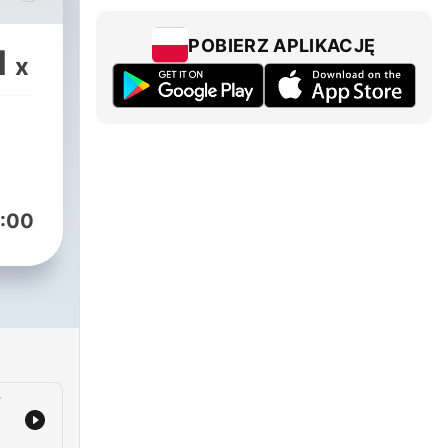
確的
 也
POBIERZ APLIKACJĘ
1
x
專屬
dOn
:00
了