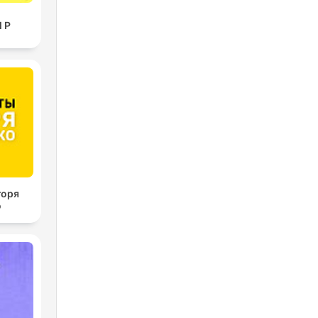
l P
горя
о