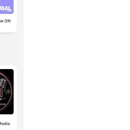
ow ON
D
Media