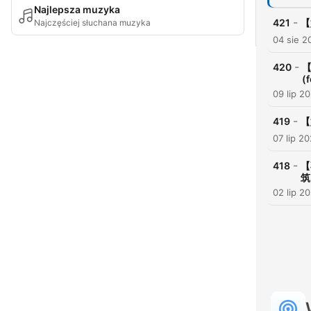
Najlepsza muzyka
-
421
【
Najczęściej słuchana muzyka
04 sie 2
-
420
【
(
09 lip 2
-
419
【
07 lip 2
-
418
【
筑
02 lip 2