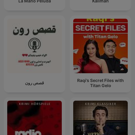
La Mano Peluda
Kalimán
Raqi’s Secret Files with
قصص رون
Titan Gelo