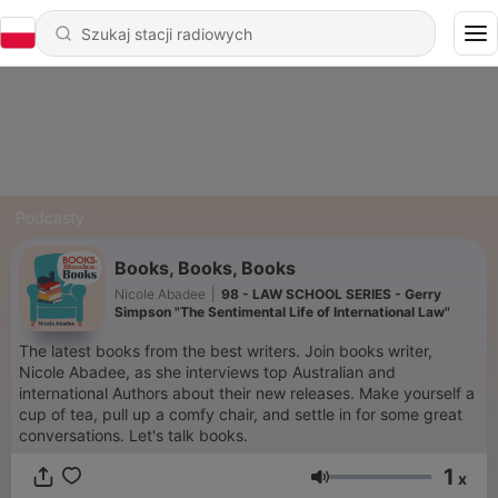
Podcasty
Books, Books, Books
Nicole Abadee
|
98 - LAW SCHOOL SERIES - Gerry
Simpson "The Sentimental Life of International Law"
The latest books from the best writers. Join books writer,
Nicole Abadee, as she interviews top Australian and
international Authors about their new releases. Make yourself a
cup of tea, pull up a comfy chair, and settle in for some great
conversations. Let's talk books.
1
x
Głośność