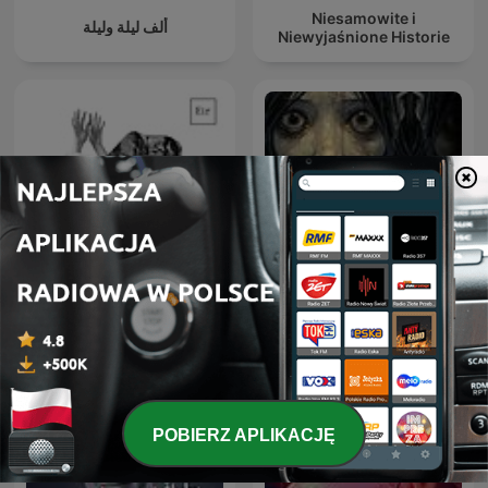
Niesamowite i
ألف ليلة وليلة
Niewyjaśnione Historie
Sitio Bangungot - Pinoy
Podcast na dobranoc
Horror Stories for Sleep
Podcast
POBIERZ APLIKACJĘ