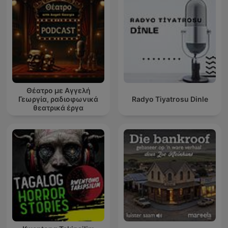
Θέατρο με Αγγελή
Γεωργία, ραδιοφωνικά
Radyo Tiyatrosu Dinle
θεατρικά έργα