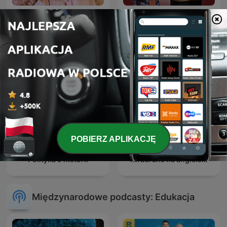
besties
Deutsche Podcasts
POBIERZ APLIKACJĘ
Polityka o historii
Kwadrans na angielski
Międzynarodowe podcasty: Edukacja