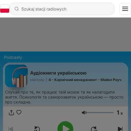
Podcasty
Аудіокниги українською
blacksky
|
4 - Кармічний менеджмент - Майкл Роуч
Слухай про те, як працює твій мозок та як налагодити
життя. Психологія та саморозвиток українською — просто
про складне.
1
x
Głośność