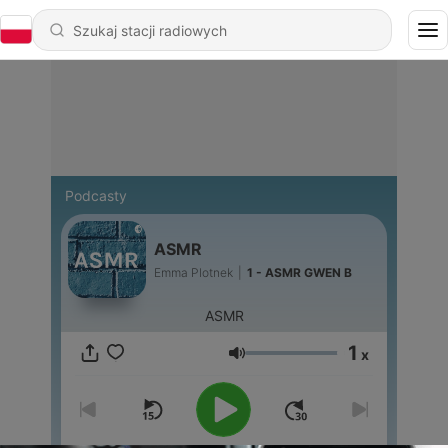
Podcasty
ASMR
Emma Plotnek
|
1 - ASMR GWEN B
ASMR
1
x
Głośność