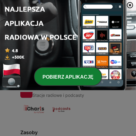
00:00
00:00
Odcinki
-
1
ASMR GWEN B
23 paź 2020
POBIERZ APLIKACJĘ
Radio Polska
Stacje radiowe i podcasty
Zasoby