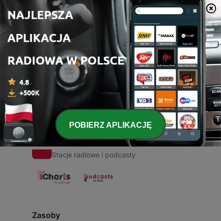
00:00
00:00
Odcinki
-
1
Jatuh itu ya pasti sakit
21 kwi 2021
POBIERZ APLIKACJĘ
Radio Polska
Stacje radiowe i podcasty
Zasoby