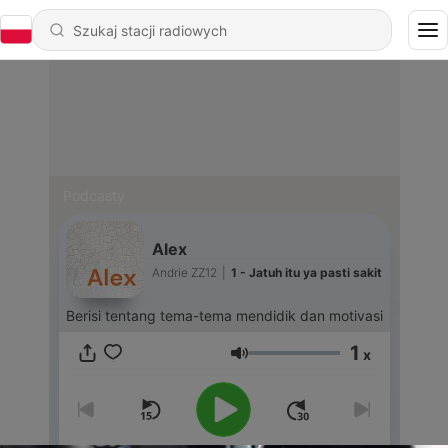
Podcasty
Alex
Andrie ZZ12
|
1 - Jatuh itu ya pasti sakit
Berisi tentang tema-tema mendidik dan motivasi
1
x
Głośność