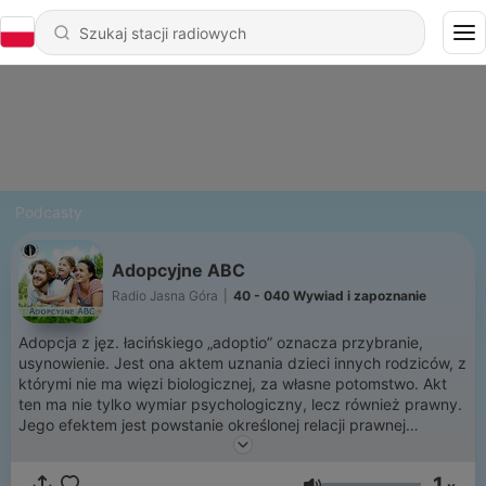
Podcasty
Adopcyjne ABC
Radio Jasna Góra
|
40 - 040 Wywiad i zapoznanie
Adopcja z jęz. łacińskiego „adoptio” oznacza przybranie,
usynowienie. Jest ona aktem uznania dzieci innych rodziców, z
którymi nie ma więzi biologicznej, za własne potomstwo. Akt
ten ma nie tylko wymiar psychologiczny, lecz również prawny.
Jego efektem jest powstanie określonej relacji prawnej
łączącej dziecko i jego nowych rodziców, tożsamej z relacjami
rodzinnymi, które oparte są na więzach krwi i pochodzenia.
1