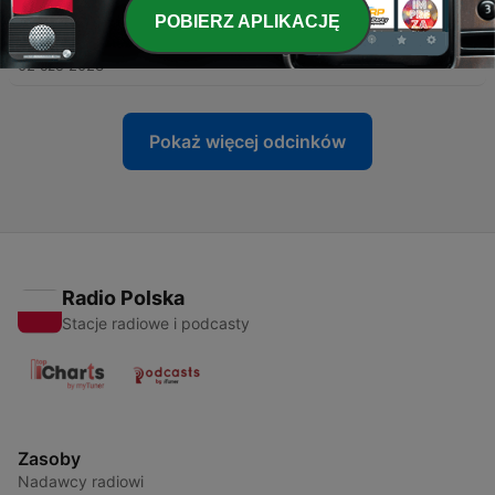
POBIERZ APLIKACJĘ
-
36
032 Okno Życia
02 cze 2023
Pokaż więcej odcinków
Radio Polska
Stacje radiowe i podcasty
Zasoby
Nadawcy radiowi