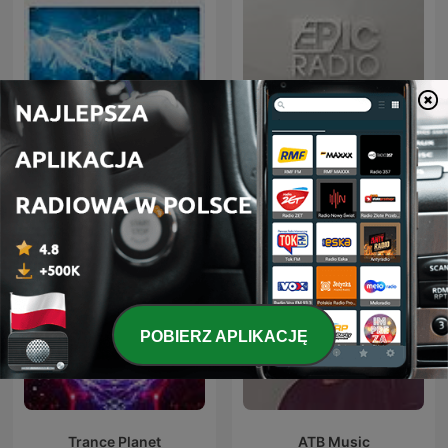
FG MIX
ERIC PRYDZ – EPIC RADIO
POBIERZ APLIKACJĘ
Trance Planet
ATB Music