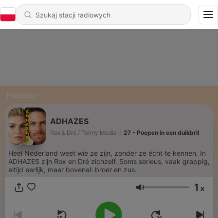
Podcasty
ADHAZES
Rox & Dré / Tonny Media
|
27 - Poepen in een duikbril
Heel Nederland weet wie ze zijn, zonder ze écht te kennen. In
ADHAZES zijn Rox en Dré zichzelf. Soms serieus, vaak grappig,
altijd eerlijk, maar bovenal: broer en zus.
1
x
Głośność