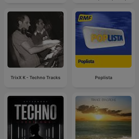
Afro / ibiza DJ Mix / Set /
Podcast / Electronic
Dance Musi
TrixX K - Techno Tracks
Poplista