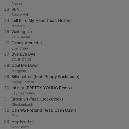
Alesso
23
Run
Becky Hill
24
Tell It To My Heart (feat. Hozier)
Meduza
25
Waking Up
Felix Jaehn
26
Dance Around It
Joel Corry
27
Bye Bye Bye
YOUNOTUS
28
Cool Me Down
Margaret
29
Silhouettes (feat. Poppy Baskcomb)
Sonny Fodera
30
Infinity (PRETTY YOUNG Remix)
Jaymes Young
31
Brooklyn (feat. ClockClock)
Glockenbach
32
Can We Pretend (feat. Cash Cash)
P!nk
33
Hey Brother
Aloe Blacc