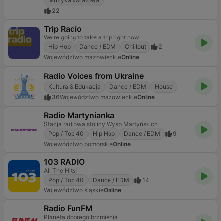
Muzyka światowa
22
Trip Radio
We're going to take a trip right now
Hip Hop
Dance / EDM
Chillout
2
Województwo mazowieckie
Online
Radio Voices from Ukraine
Kultura & Edukacja
Dance / EDM
House
36
Województwo mazowieckie
Online
Radio Martynianka
Stacja radiowa stolicy Wysp Martyńskich
Pop / Top 40
Hip Hop
Dance / EDM
9
Województwo pomorskie
Online
103 RADIO
All The Hits!
Pop / Top 40
Dance / EDM
14
Województwo śląskie
Online
Radio FunFM
Planeta dobrego brzmienia