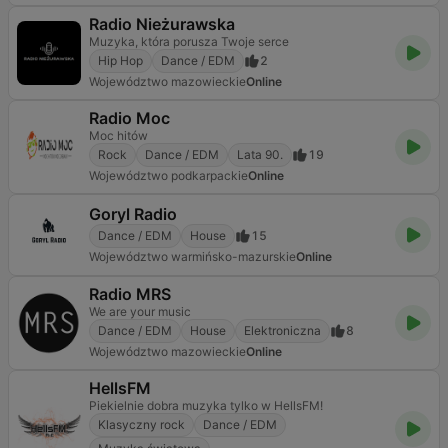
Radio Nieżurawska
Muzyka, która porusza Twoje serce
Hip Hop
Dance / EDM
2
Województwo mazowieckie
Online
Radio Moc
Moc hitów
Rock
Dance / EDM
Lata 90.
19
Województwo podkarpackie
Online
Goryl Radio
Dance / EDM
House
15
Województwo warmińsko-mazurskie
Online
Radio MRS
We are your music
Dance / EDM
House
Elektroniczna
8
Województwo mazowieckie
Online
HellsFM
Piekielnie dobra muzyka tylko w HellsFM!
Klasyczny rock
Dance / EDM