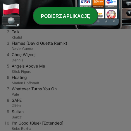
NAJLEPSZE PIOSENKI
POBIERZ APLIKACJĘ
1
Modelki
MODELKI
2
Talk
Khalid
3
Flames (David Guetta Remix)
David Guetta
4
Chcę Więcej
Dennis
5
Angels Above Me
Stick Figure
6
Floating
Marlon Hoffstadt
7
Whatever Turns You On
Pale
8
SAFE
Gibbs
9
Sultan
Barbz'
10
I'm Good (Blue) [Extended]
Bebe Rexha