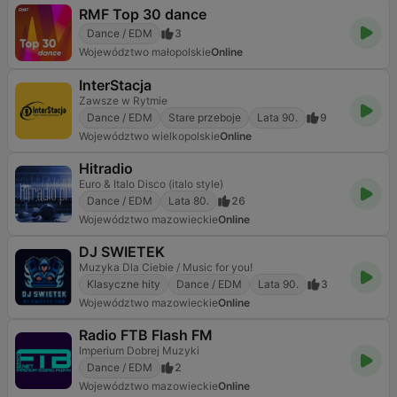
RMF Top 30 dance
Dance / EDM
3
Województwo małopolskie
Online
InterStacja
Zawsze w Rytmie
Dance / EDM
Stare przeboje
Lata 90.
9
Województwo wielkopolskie
Online
Hitradio
Euro & Italo Disco (italo style)
Dance / EDM
Lata 80.
26
Województwo mazowieckie
Online
DJ SWIETEK
Muzyka Dla Ciebie / Music for you!
Klasyczne hity
Dance / EDM
Lata 90.
3
Województwo mazowieckie
Online
Radio FTB Flash FM
Imperium Dobrej Muzyki
Dance / EDM
2
Województwo mazowieckie
Online