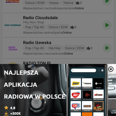
Dance / EDM
House
Trance
3
Województwo zachodniopomorskie
Online
Radio Cloudsdale
Hity Non-Stop
Pop / Top 40
Dance / EDM
9
Województwo dolnośląskie
Online
Radio Iżewska
Pop / Top 40
Hip Hop
Dance / EDM
5
Województwo mazowieckie
Online
RADIO TON PL
Muzyka w Dobrym Tonie
Rock
Dance / EDM
2
Województwo mazowieckie
Online
Strona
4
z
5
1
<
4
5
>