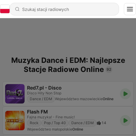
Muzyka Dance i EDM: Najlepsze
Stacje Radiowe Online
92
Red7.pl - Disco
Disco Hity Non Stop
Dance / EDM
Województwo mazowieckie
Online
Flash FM
Fajna muzyka! - Fine music!
Rock
Pop / Top 40
Dance / EDM
14
Województwo małopolskie
Online