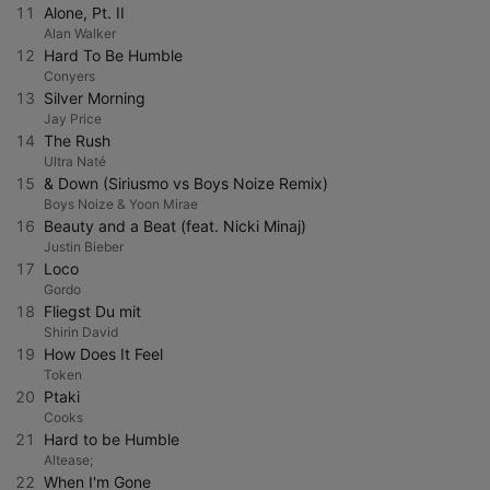
11
Alone, Pt. II
Alan Walker
12
Hard To Be Humble
Conyers
13
Silver Morning
Jay Price
14
The Rush
Ultra Naté
15
& Down (Siriusmo vs Boys Noize Remix)
Boys Noize & Yoon Mirae
16
Beauty and a Beat (feat. Nicki Minaj)
Justin Bieber
17
Loco
Gordo
18
Fliegst Du mit
Shirin David
19
How Does It Feel
Token
20
Ptaki
Cooks
21
Hard to be Humble
Altease;
22
When I'm Gone