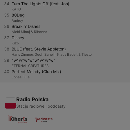
34
Turn The Lights Off (feat. Jon)
KATO
35
80Deg
Audrey
36
Breakin' Dishes
Nicki Minaj & Rihanna
37
Disney
Kizo
38
BLUE (feat. Stevie Appleton)
Hans Zimmer, Geoff Zanelli, Klaus Badelt & Tiesto
39
^w^w^w^w^w^w^w^w^
ETERNAL CREATURES
40
Perfect Melody (Club Mix)
Jonas Blue
Radio Polska
Stacje radiowe i podcasty