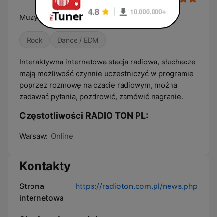
Muzyka w Dobrym Tonie
Rock
Dance / EDM
Interaktywna internetowa stacja radiowa, słuchacze
mają możliwość czynnie uczestniczyć w programie
poprzez rozmowę na czacie radiowym, można
zadawać pytania, pozdrowić, zamówić nagranie.
Częstotliwości RADIO TON PL:
Warsaw:
Online
Kontakty
Strona
https://radioton.com.pl/news.php
internetowa