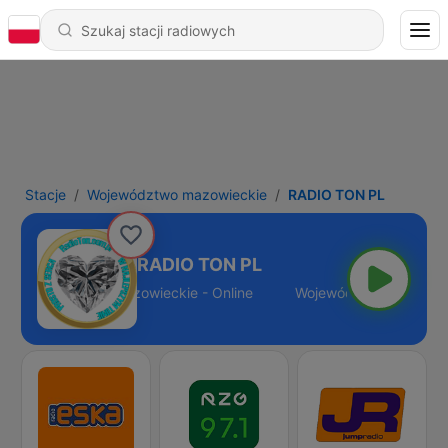
Stacje
Województwo mazowieckie
RADIO TON PL
RADIO TON PL
Województwo mazowieckie - Online