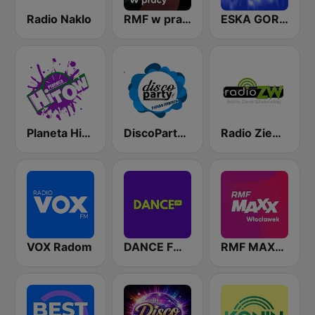
Radio Naklo
RMF w pracy
ESKA GORĄCA 100
Planeta Hitów
DiscoParty.pl - Polska Impreza
Radio Ziemi Wieluńskiej
VOX Radom
DANCE FM WROCŁAW
RMF MAXX Włocławek