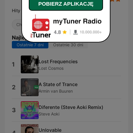
POBIERZ APLIKACJĘ
Hity Na Czasie
Chrześcijańska
Najlepsze piosenki
Ostatnie 7 dni
Ostatnie 30 dni
Lost Frequencies
1
Lost Cosmos
A State of Trance
2
Armin van Buuren
Diferente (Steve Aoki Remix)
3
Steve Aoki
Unlovable