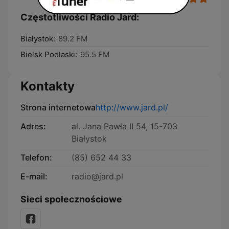
Częstotliwości Radio Jard:
Białystok:
89.2 FM
Bielsk Podlaski:
95.5 FM
Kontakty
Strona internetowa
http://www.jard.pl/
Adres:
al. Jana Pawła II 54, 15-703
Białystok
Telefon:
(85) 652 44 33
E-mail:
radio@jard.pl
Sieci społecznościowe