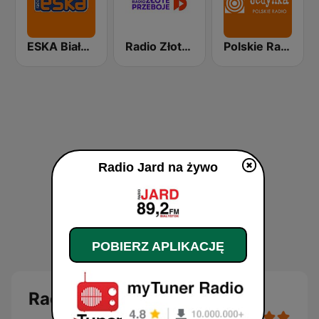
ESKA Białystok
Radio Złote Przeboje
Polskie Radio Program I (PR1) Jedynka
Radio Jard na żywo
POBIERZ APLIKACJĘ
Radio Jard