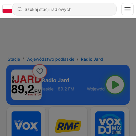
Stacje
Województwo podlaskie
Radio Jard
Radio Jard
Województwo podlaskie - 89.2 FM