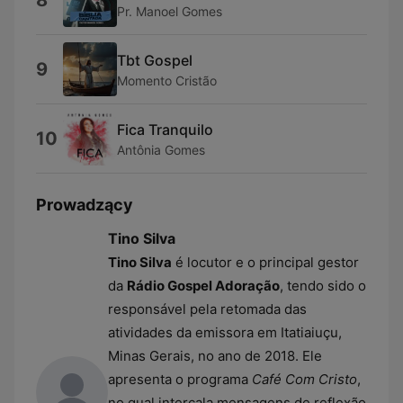
8
Pr. Manoel Gomes
Tbt Gospel
9
Momento Cristão
Fica Tranquilo
10
Antônia Gomes
Prowadzący
Tino Silva
Tino Silva
é locutor e o principal gestor
da
Rádio Gospel Adoração
, tendo sido o
responsável pela retomada das
atividades da emissora em Itatiaiuçu,
Minas Gerais, no ano de 2018. Ele
apresenta o programa
Café Com Cristo
,
no qual intercala mensagens de reflexão