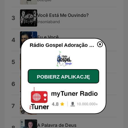
Você Está Me Ouvindo?
3
Insoniaband
Eu e Você
4
J Neto
Rádio Gospel Adoração na żywo
Não Deu Errado, Não!
5
Pr. Lucas
POBIERZ APLIKACJĘ
Santificação
6
Giselli Cristina & Moises Cleyton
Em Fervente Oracao
7
Dodô Miranda
A Palavra de Deus