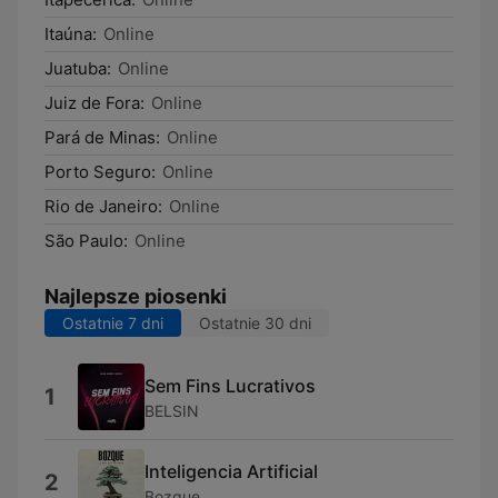
Itaúna:
Online
Juatuba:
Online
Juiz de Fora:
Online
Pará de Minas:
Online
Porto Seguro:
Online
Rio de Janeiro:
Online
São Paulo:
Online
Najlepsze piosenki
Ostatnie 7 dni
Ostatnie 30 dni
Sem Fins Lucrativos
1
BELSIN
Inteligencia Artificial
2
Bozque