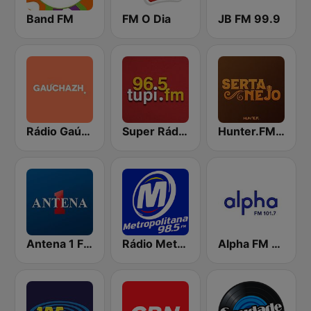
Band FM
FM O Dia
JB FM 99.9
Rádio Gaúcha ZH
Super Rádio Tupi
Hunter.FM - Sertanejo
Antena 1 FM
Rádio Metropolitana 98.5 FM
Alpha FM 101.7