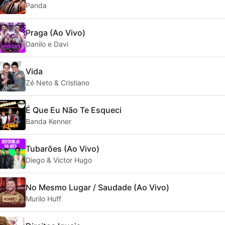
Panda
Praga (Ao Vivo)
Danilo e Davi
Vida
Zé Neto & Cristiano
É Que Eu Não Te Esqueci
Banda Kenner
Tubarões (Ao Vivo)
Diego & Victor Hugo
No Mesmo Lugar / Saudade (Ao Vivo)
Murilo Huff