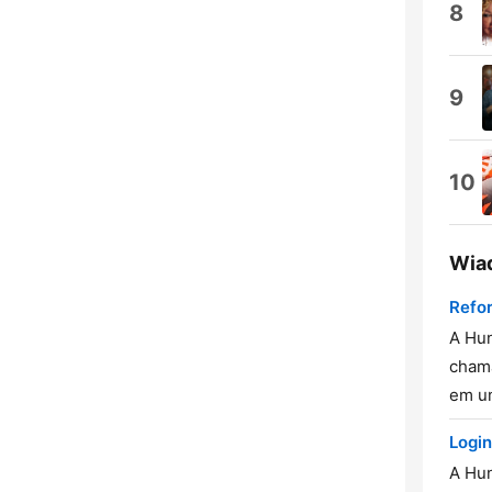
8
9
10
Wia
Refor
A Hun
chama
em um
Login
A Hun