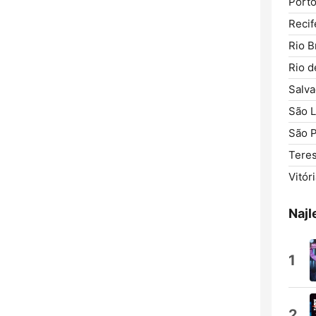
Porto
Recif
Rio B
Rio d
Salva
São L
São P
Teres
Vitóri
Najl
1
2