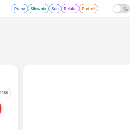
Praca
Siłownia
Sen
Relaks
Podróż
2955