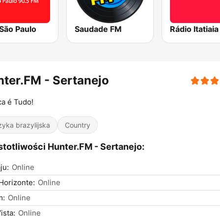
São Paulo
Saudade FM
Rádio Itatiai
ter.FM - Sertanejo
a é Tudo!
yka brazylijska
Country
totliwości Hunter.FM - Sertanejo:
ju:
Online
Horizonte:
Online
m:
Online
ista:
Online