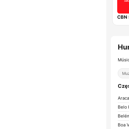
CBN 
Hun
Músic
Muz
Częs
Araca
Belo 
Belé
Boa V