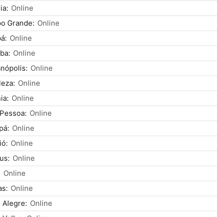
ia:
Online
o Grande:
Online
á:
Online
iba:
Online
anópolis:
Online
leza:
Online
ia:
Online
 Pessoa:
Online
pá:
Online
ió:
Online
us:
Online
:
Online
as:
Online
 Alegre:
Online