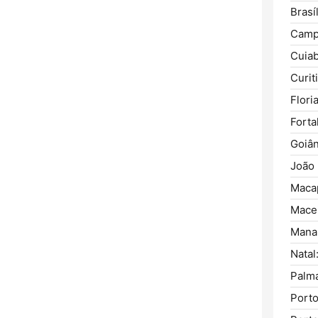
Brasíl
Camp
Cuiab
Curit
Flori
Forta
Goiân
João
Maca
Mace
Mana
Natal
Palm
Porto