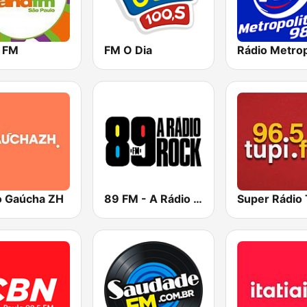
 FM
FM O Dia
o Gaúcha ZH
89 FM - A Rádio Rock
Super Rádio 