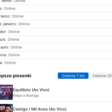
 Velho:
Online
e:
Online
ranco:
Online
e Janeiro:
Online
dor:
Online
uís:
Online
aulo:
Online
ina:
Online
a:
Online
epsze piosenki
Ostatnie 7 dni
Ostatnie 30
Equilíbrio (Ao Vivo)
Felipe e Rodrigo
Castigo / Mil Anos (Ao Vivo)