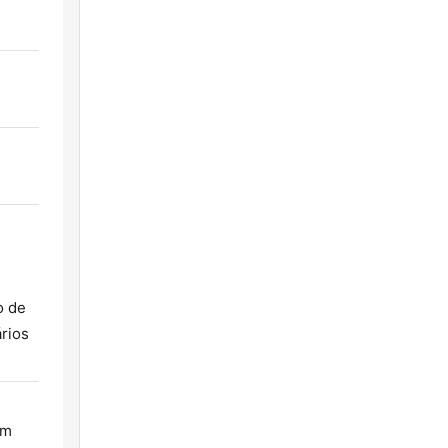
o de
rios
om