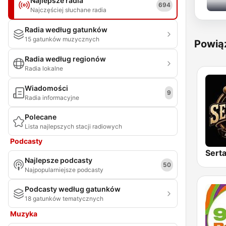
Najlepsze radia
694
Najczęściej słuchane radia
Radia według gatunków
15 gatunków muzycznych
Powią
Radia według regionów
Radia lokalne
Wiadomości
9
Radia informacyjne
Polecane
Lista najlepszych stacji radiowych
Podcasty
Sert
Najlepsze podcasty
50
Najpopularniejsze podcasty
Podcasty według gatunków
18 gatunków tematycznych
Muzyka