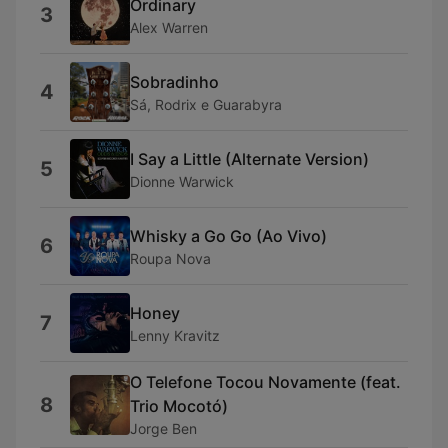
Ordinary
3
Alex Warren
Sobradinho
4
Sá, Rodrix e Guarabyra
I Say a Little (Alternate Version)
5
Dionne Warwick
Whisky a Go Go (Ao Vivo)
6
Roupa Nova
Honey
7
Lenny Kravitz
O Telefone Tocou Novamente (feat.
8
Trio Mocotó)
Jorge Ben