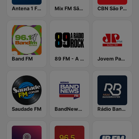
Antena 1 FM
Mix FM São Paulo
CBN São Paulo
Band FM
89 FM - A Rádio Rock
Jovem Pan FM São Paulo
Saudade FM
BandNews FM - 96.9 SP
Rádio Bandeirantes