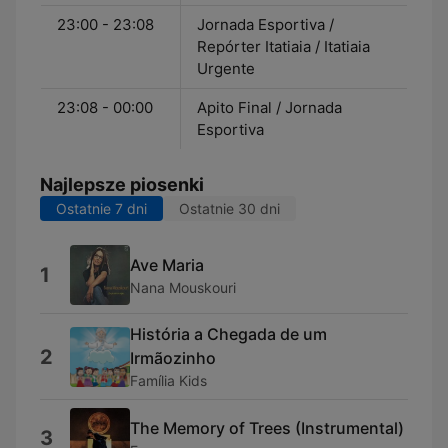
23:00 - 23:08
Jornada Esportiva /
Repórter Itatiaia / Itatiaia
Urgente
23:08 - 00:00
Apito Final / Jornada
Esportiva
Najlepsze piosenki
Ostatnie 7 dni
Ostatnie 30 dni
Ave Maria
1
Nana Mouskouri
História a Chegada de um
2
Irmãozinho
Família Kids
The Memory of Trees (Instrumental)
3