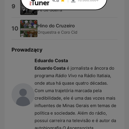
Fabrica de Manipulação
9
Pé de Guerra
Hino do Cruzeiro
10
Orquestra e Coro Cid
Prowadzący
Eduardo Costa
Eduardo Costa
é jornalista e âncora do
programa
Rádio Vivo
na Rádio Itatiaia,
onde atua há quase quatro décadas.
Com uma trajetória marcada pela
credibilidade, ele é uma das vozes mais
influentes de Minas Gerais em temas de
política e sociedade. Além do rádio,
possui carreira na televisão e é autor da
autobiografia
O Ascensorista
.