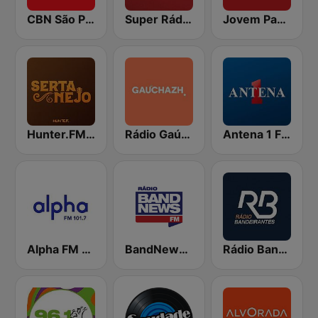
CBN São Paulo
Super Rádio Tupi
Jovem Pan News
Hunter.FM - Sertanejo
Rádio Gaúcha ZH
Antena 1 FM
Alpha FM 101.7
BandNews FM - 96.9 SP
Rádio Bandeirantes