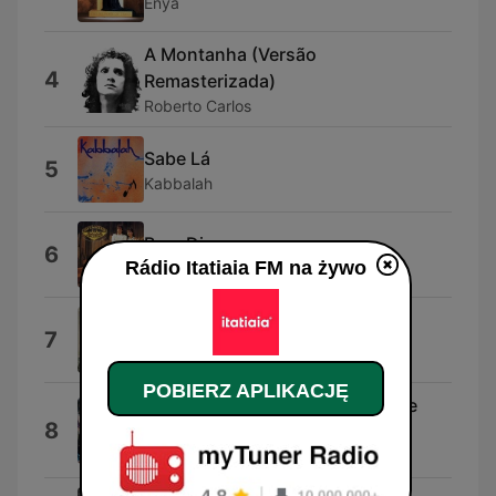
Enya
A Montanha (Versão
4
Remasterizada)
Roberto Carlos
Sabe Lá
5
Kabbalah
Bom Dia
6
Rádio Itatiaia FM na żywo
Chitãozinho & Xororó
O Programa Vai Começar
7
Banda Cosmo Express
POBIERZ APLIKACJĘ
Nabucco (Va...Pensier) [Coro de
8
Esclavos]
Waldo De Los Rios