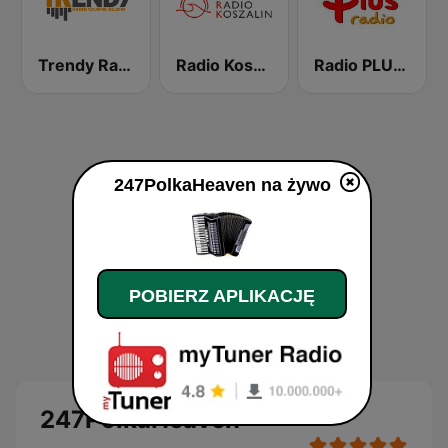
Trendy Radio
Radio Koszalin
Radio PLUS Lublin
247PolkaHeaven na żywo
POBIERZ APLIKACJĘ
247PolkaHeaven