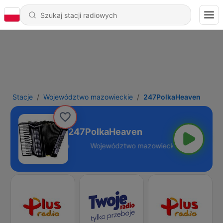
Stacje
Województwo mazowieckie
247PolkaHeaven
247PolkaHeaven
azowieckie - Online