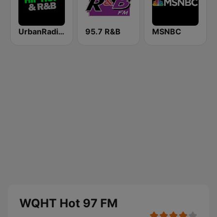
UrbanRadio - Hip Hop & RnB
95.7 R&B
MSNBC
WQHT Hot 97 FM