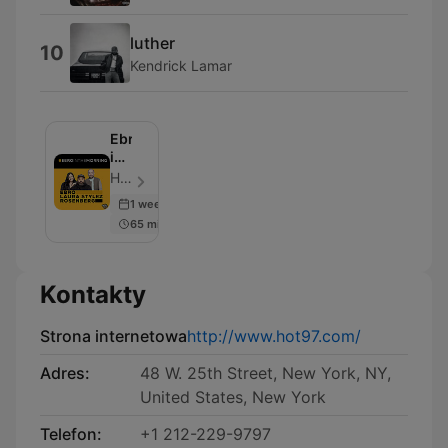
luther
10
Kendrick Lamar
Ebro
in
the
HOT 97 - Odcinek 100
Morning
1 week ago
Podcast
65 min
Kontakty
Strona internetowa
http://www.hot97.com/
Adres:
48 W. 25th Street, New York, NY,
United States, New York
Telefon:
+1 212-229-9797