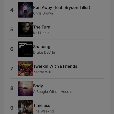
Run Away (feat. Bryson Tiller)
4
Chris Brown
The Turn
5
Kali Uchis
Shabang
6
Drake DeVille
Twerkin Wit Ya Friends
7
Zeddy Will
Body
8
A Boogie Wit da Hoodie
Timeless
9
The Weeknd