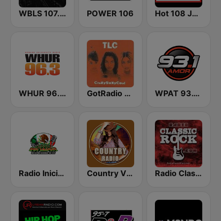
WBLS 107.5 FM (US Only)
POWER 106
Hot 108 Jamz
WHUR 96.3 FM
GotRadio - Throwback Jamz
WPAT 93.1 Amor FM
Radio Iniciador
Country Vibes
Radio Classic Rock