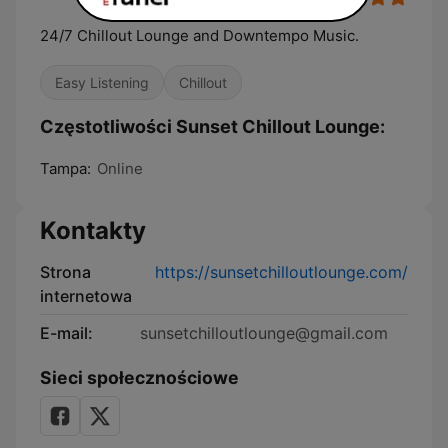
24/7 Chillout Lounge and Downtempo Music.
Easy Listening
Chillout
Częstotliwości Sunset Chillout Lounge:
Tampa:
Online
Kontakty
Strona
https://sunsetchilloutlounge.com/
internetowa
E-mail:
sunsetchilloutlounge@gmail.com
Sieci społecznościowe