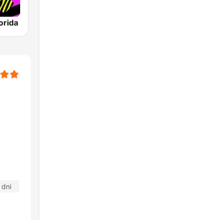
orida
 dni