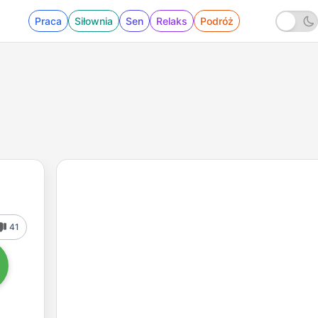
Praca
Siłownia
Sen
Relaks
Podróż
41