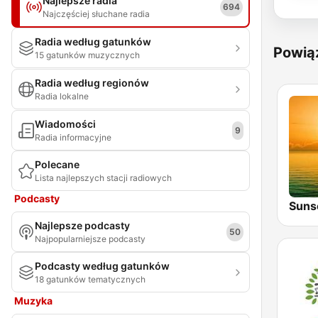
Najlepsze radia
694
Najczęściej słuchane radia
Radia według gatunków
Powią
15 gatunków muzycznych
Radia według regionów
Radia lokalne
Wiadomości
9
Radia informacyjne
Polecane
Lista najlepszych stacji radiowych
Podcasty
Najlepsze podcasty
50
Najpopularniejsze podcasty
Podcasty według gatunków
18 gatunków tematycznych
Muzyka