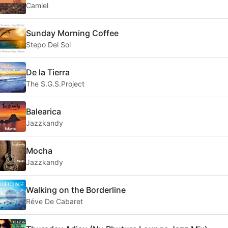
Camiel
Sunday Morning Coffee
Stepo Del Sol
De la Tierra
The S.G.S.Project
Balearica
Jazzkandy
Mocha
Jazzkandy
Walking on the Borderline
Réve De Cabaret