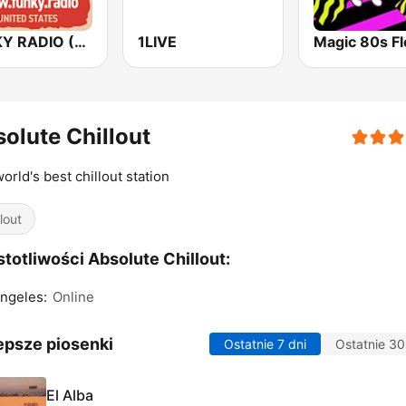
FUNKY RADIO (USA)
1LIVE
Magic 80s Fl
olute Chillout
orld's best chillout station
lout
totliwości Absolute Chillout:
ngeles:
Online
epsze piosenki
Ostatnie 7 dni
Ostatnie 30
El Alba