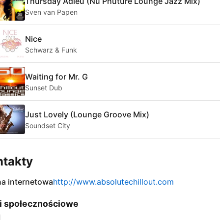
Thursday Adieu (Nu Phuture Lounge Jazz Mix)
Sven van Papen
Nice
Schwarz & Funk
Waiting for Mr. G
Sunset Dub
Just Lovely (Lounge Groove Mix)
Soundset City
ntakty
na internetowa
http://www.absolutechillout.com
i społecznościowe