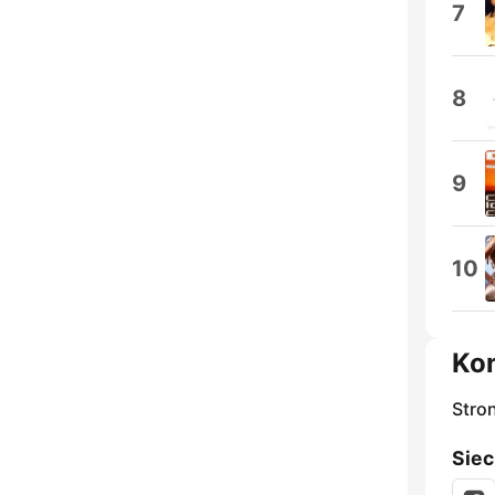
7
8
9
10
Ko
Stro
Siec