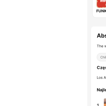
Abs
The w
Chil
Częs
Los A
Najl
1