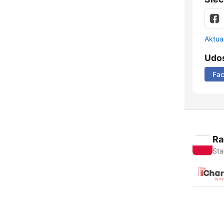
Aktual
Udos
Fa
Ra
Sta