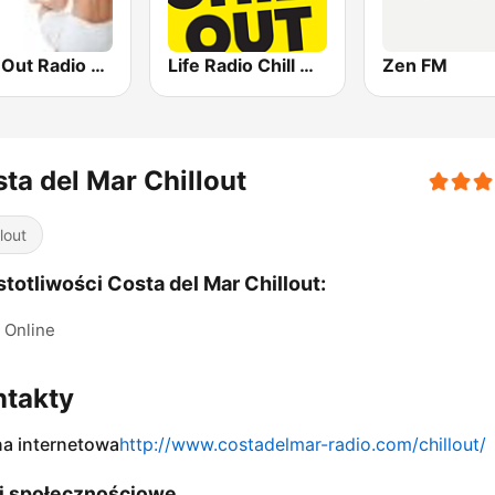
Chill-Out Radio Gaia
Life Radio Chill Out
Zen FM
ta del Mar Chillout
lout
totliwości Costa del Mar Chillout:
Online
ntakty
na internetowa
http://www.costadelmar-radio.com/chillout/
i społecznościowe