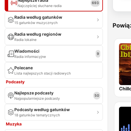
Najlepsze radia
693
Najczęściej słuchane radia
Radia według gatunków
15 gatunków muzycznych
Powią
Radia według regionów
Radia lokalne
Wiadomości
9
Radia informacyjne
Polecane
Lista najlepszych stacji radiowych
Podcasty
Chill
Najlepsze podcasty
50
Najpopularniejsze podcasty
Podcasty według gatunków
18 gatunków tematycznych
Muzyka