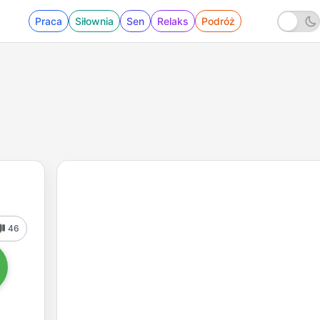
Praca
Siłownia
Sen
Relaks
Podróż
46