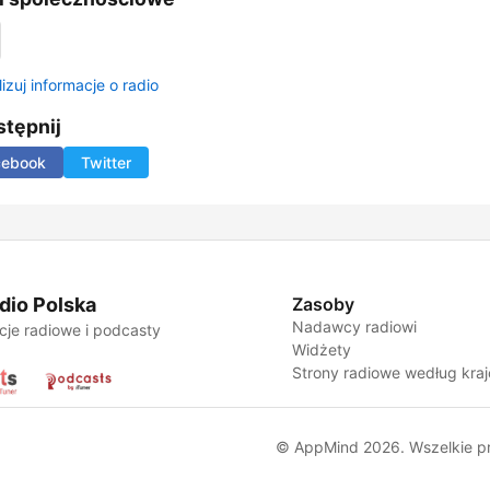
izuj informacje o radio
tępnij
cebook
Twitter
dio Polska
Zasoby
Nadawcy radiowi
cje radiowe i podcasty
Widżety
Strony radiowe według kra
© AppMind 2026. Wszelkie p