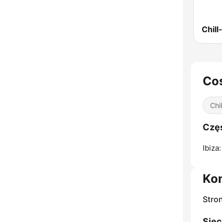
Cos
Chil
Częs
Ibiza:
Ko
Stro
Siec