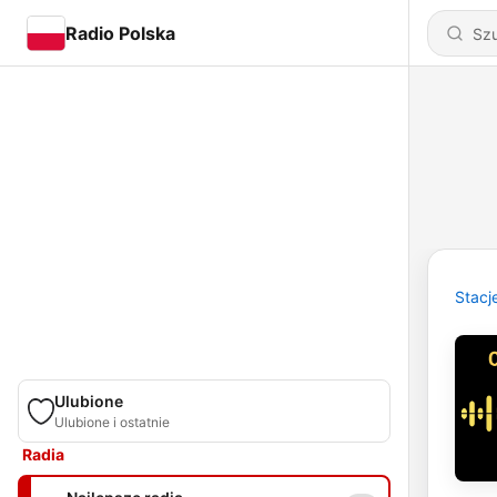
Radio Polska
Stacj
Ulubione
Ulubione i ostatnie
Radia