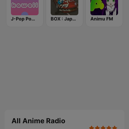
J-Pop Powerplay Kawaii
BOX : Japan City Pop -日本のシティポップ
Animu FM
All Anime Radio