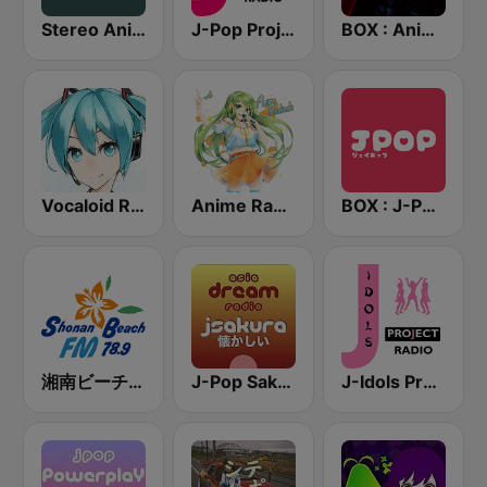
Stereo Anime
J-Pop Project Radio
BOX : Anime Radio -アニメラジオ
Vocaloid Radio
Anime Radio
BOX : J-POP Radio - ジェイポップ 無線
湘南ビーチFM (Shonan Beach FM)
J-Pop Sakura 懐かしい
J-Idols Project Radio