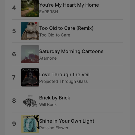
You're My Heart My Home
4
EVRFRSH
Too Old to Care (Remix)
5
Too Old to Care
Saturday Morning Cartoons
6
Atamone
Love Through the Veil
7
Projected Through Glass
Brick by Brick
8
Will Buck
Shine In Your Own Light
9
Passion Flower