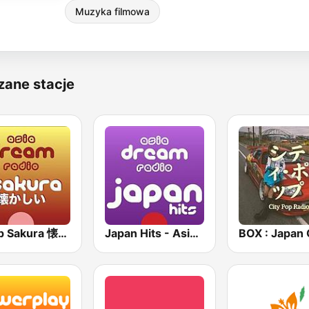
Muzyka filmowa
zane stacje
J-Pop Sakura 懐かしい
Japan Hits - Asia DREAM Radio