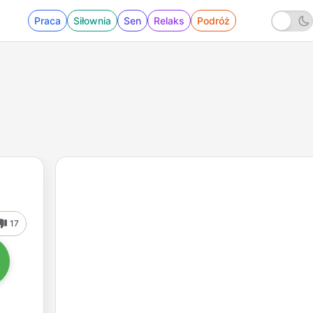
Praca
Siłownia
Sen
Relaks
Podróż
17