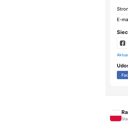
Stro
E-mai
Siec
Aktual
Udos
Fa
Ra
Sta