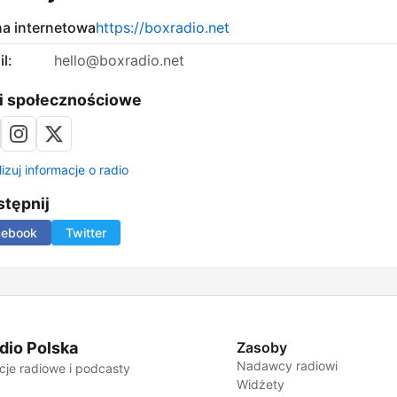
na internetowa
https://boxradio.net
l:
hello@boxradio.net
i społecznościowe
izuj informacje o radio
tępnij
cebook
Twitter
dio Polska
Zasoby
Nadawcy radiowi
cje radiowe i podcasty
Widżety