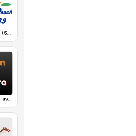
湘南ビーチFM (Shonan Beach FM)
Jazz Sakura - asia DREAM radio