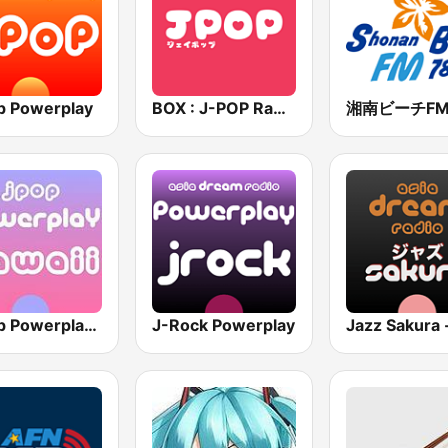
p Powerplay
BOX : J-POP Radio - ジェイポップ 無線
J-Pop Powerplay Kawaii
J-Rock Powerplay