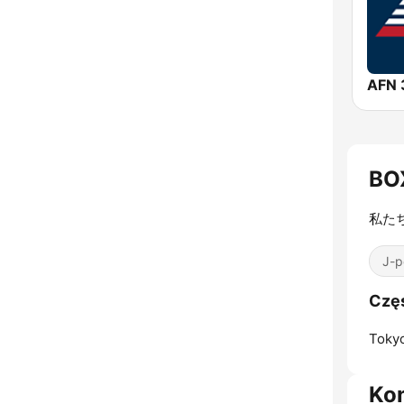
BO
私た
J-p
Czę
Toky
Ko