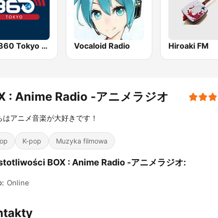
AFN 360 Tokyo (Japan Only)
Vocaloid Radio
Hiroaki FM
X : Anime Radio -アニメラジオ
ちはアニメ音楽が大好きです！
op
K-pop
Muzyka filmowa
stotliwości BOX : Anime Radio -アニメラジオ:
o:
Online
ntakty