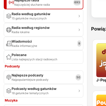
Najlepsze radia
693
Najczęściej słuchane radia
Radia według gatunków
15 gatunków muzycznych
Radia według regionów
Powią
Radia lokalne
Wiadomości
9
Radia informacyjne
Polecane
Lista najlepszych stacji radiowych
Podcasty
Najlepsze podcasty
50
Najpopularniejsze podcasty
Podcasty według gatunków
18 gatunków tematycznych
Muzyka