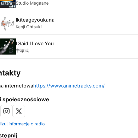
Studio Megaane
Ikiteageyoukana
Kenji Ohtsuki
I Said I Love You
中塚武
ntakty
na internetowa
https://www.animetracks.com/
i społecznościowe
izuj informacje o radio
tępnij