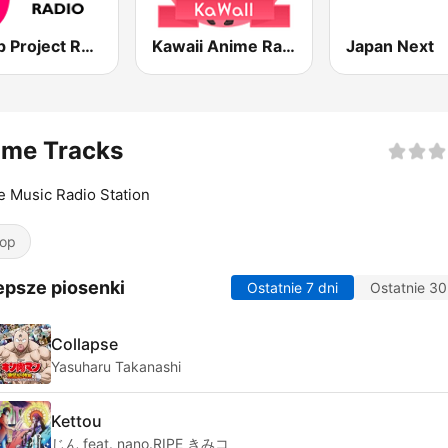
J-Pop Project Radio
Kawaii Anime Radio
Japan Next
ime Tracks
 Music Radio Station
op
epsze piosenki
Ostatnie 7 dni
Ostatnie 30
Collapse
Yasuharu Takanashi
Kettou
じん feat. nano.RIPE きみコ