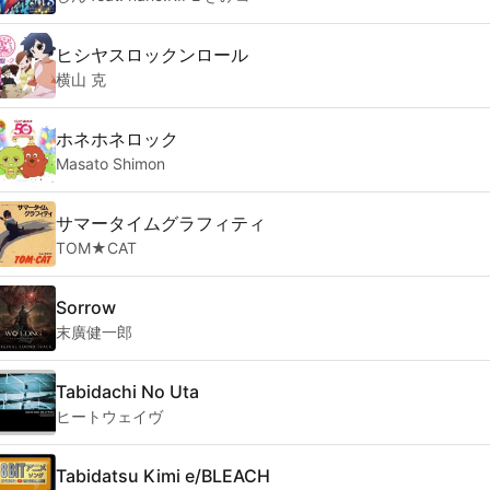
ヒシヤスロックンロール
横山 克
ホネホネロック
Masato Shimon
サマータイムグラフィティ
TOM★CAT
Sorrow
末廣健一郎
Tabidachi No Uta
ヒートウェイヴ
Tabidatsu Kimi e/BLEACH