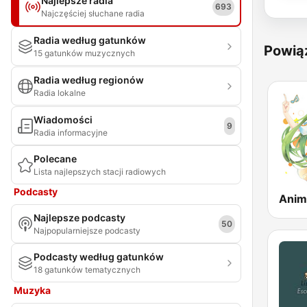
Najlepsze radia
693
Najczęściej słuchane radia
Radia według gatunków
Powią
15 gatunków muzycznych
Radia według regionów
Radia lokalne
Wiadomości
9
Radia informacyjne
Polecane
Lista najlepszych stacji radiowych
Podcasty
Anim
Najlepsze podcasty
50
Najpopularniejsze podcasty
Podcasty według gatunków
18 gatunków tematycznych
Muzyka