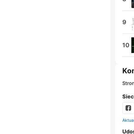
9
10
Ko
Stro
Siec
Aktual
Udos