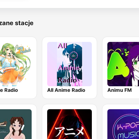
zane stacje
e Radio
All Anime Radio
Animu FM