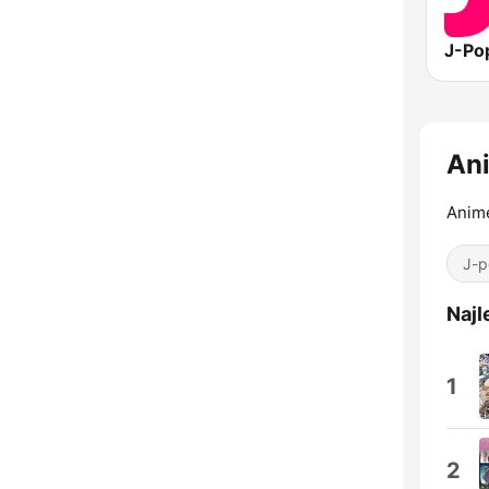
An
Anime
J-p
Najl
1
2