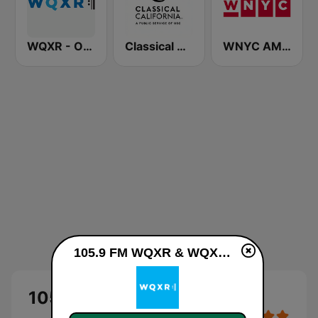
WQXR - Operavore
Classical California
WNYC AM 820
105.9 FM WQXR & WQXW na żywo
105.9 FM WQXR & WQXW