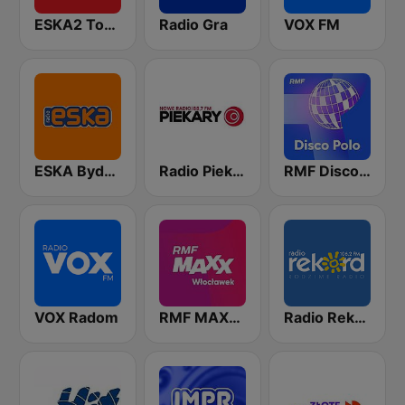
ESKA2 Toruń
Radio Gra
VOX FM
ESKA Bydgoszcz
Radio Piekary
RMF Disco Polo
VOX Radom
RMF MAXX Włocławek
Radio Rekord