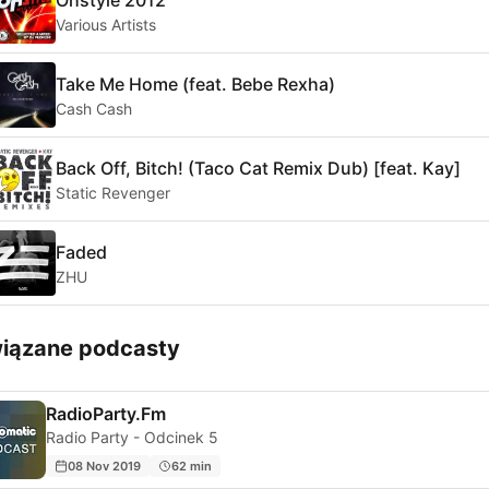
Various Artists
Take Me Home (feat. Bebe Rexha)
Cash Cash
Back Off, Bitch! (Taco Cat Remix Dub) [feat. Kay]
Static Revenger
Faded
ZHU
iązane podcasty
RadioParty.Fm
Radio Party - Odcinek 5
08 Nov 2019
62 min