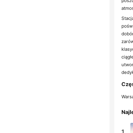
posz
atmo
Stacj
poświ
dobór
zarów
klasy
ciągł
utwor
dedy
Częs
Wars
Najl
1