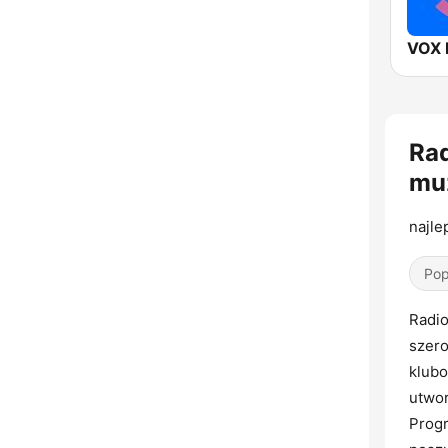
VOX 
Rad
mu
najle
Pop
Radio
szero
klubo
utwor
Progr