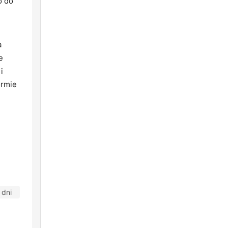
o do
a
e
i
ormie
 dni