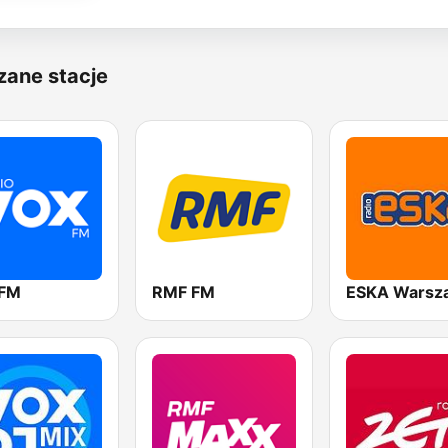
zane stacje
 FM
RMF FM
ESKA Warsz