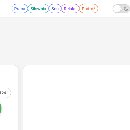
Praca
Siłownia
Sen
Relaks
Podróż
241