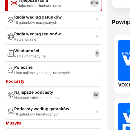
Najlepsze radia
694
Najczęściej słuchane radia
Radia według gatunków
Powią
15 gatunków muzycznych
Radia według regionów
Radia lokalne
Wiadomości
9
Radia informacyjne
Polecane
Lista najlepszych stacji radiowych
Podcasty
VOX
Najlepsze podcasty
50
Najpopularniejsze podcasty
Podcasty według gatunków
18 gatunków tematycznych
Muzyka