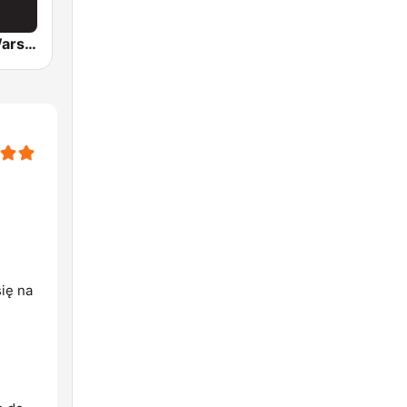
EskaROCK Warszawa
się na