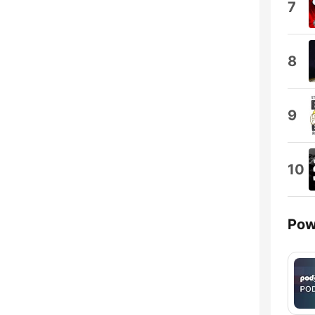
7
8
9
10
Pow