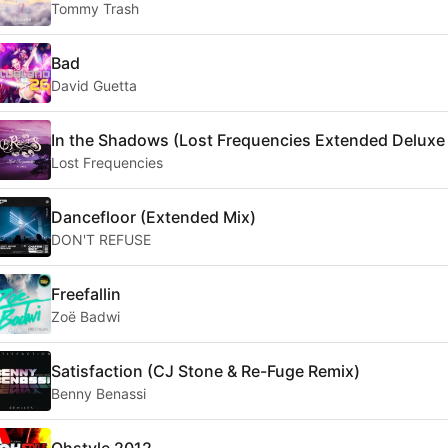
Tommy Trash
Bad
David Guetta
In the Shadows (Lost Frequencies Extended Deluxe
Lost Frequencies
Dancefloor (Extended Mix)
DON'T REFUSE
Freefallin
Zoë Badwi
Satisfaction (CJ Stone & Re-Fuge Remix)
Benny Benassi
Ohstyle 2012