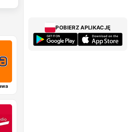
POBIERZ APLIKACJĘ
awa