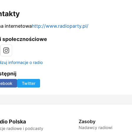
ntakty
na internetowa
http://www.radioparty.pl/
i społecznościowe
izuj informacje o radio
tępnij
cebook
Twitter
dio Polska
Zasoby
Nadawcy radiowi
cje radiowe i podcasty