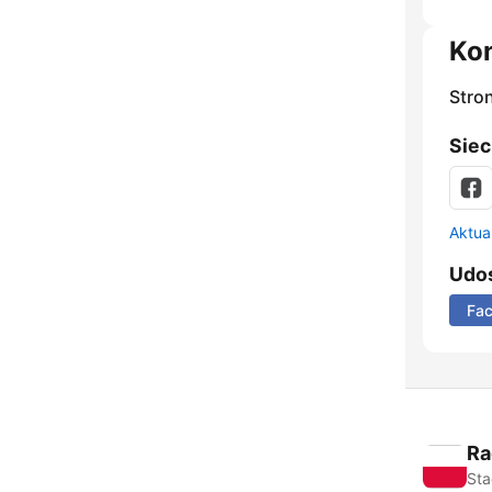
Ko
Stro
Siec
Aktual
Udos
Fa
Ra
Sta