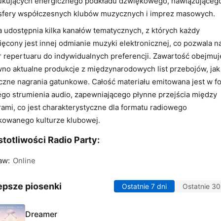
ukujących energicznego podkładu dźwiękowego, nawiązująceg
sfery współczesnych klubów muzycznych i imprez masowych.
a udostępnia kilka kanałów tematycznych, z których każdy
ęcony jest innej odmianie muzyki elektronicznej, co pozwala n
 repertuaru do indywidualnych preferencji. Zawartość obejmuj
no aktualne produkcje z międzynarodowych list przebojów, jak 
czne nagrania gatunkowe. Całość materiału emitowana jest w f
ego strumienia audio, zapewniającego płynne przejścia między
ami, co jest charakterystyczne dla formatu radiowego
kowanego kulturze klubowej.
totliwości Radio Party:
aw:
Online
epsze piosenki
Ostatnie 7 dni
Ostatnie 30
Dreamer