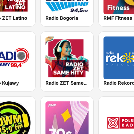
o ZET Latino
Radio Bogoria
RMF Fitness
o Kujawy
Radio ZET Same Hity