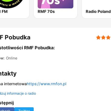
 FM
RMF 70s
Radio Poland
F Pobudka
totliwości RMF Pobudka:
ów:
Online
ntakty
na internetowa
https://www.rmfon.pl
izuj informacje o radio
tępnij
cebook
Twitter