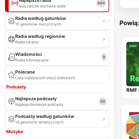
Najlepsze radia
694
Najczęściej słuchane radia
Radia według gatunków
Powią
15 gatunków muzycznych
Radia według regionów
Radia lokalne
Wiadomości
9
Radia informacyjne
Polecane
Lista najlepszych stacji radiowych
Podcasty
RMF 
Najlepsze podcasty
50
Najpopularniejsze podcasty
Podcasty według gatunków
18 gatunków tematycznych
Muzyka