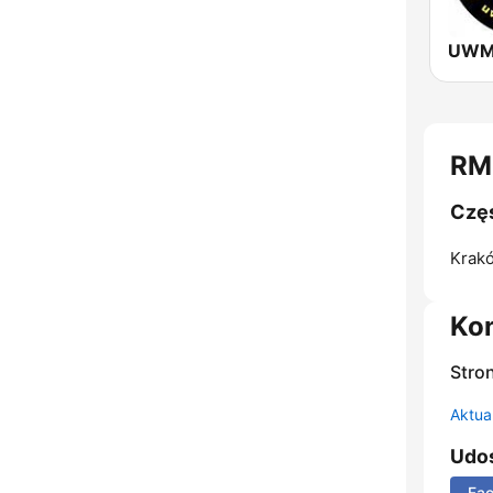
UWM
RM
Częs
Krak
Ko
Stro
Aktual
Udos
Fa