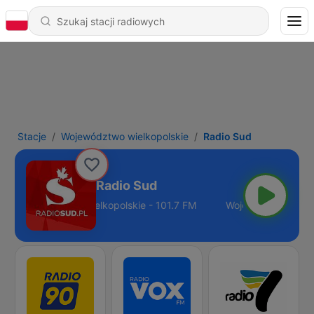
Stacje
Województwo wielkopolskie
Radio Sud
Radio Sud
Województwo wielkopolskie - 101.7 FM