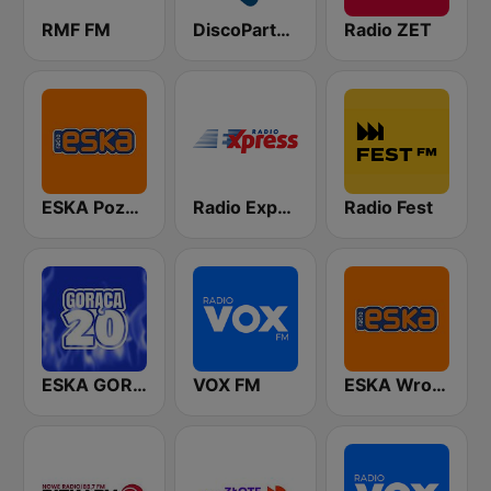
RMF FM
DiscoParty.pl - Disco Impreza
Radio ZET
ESKA Poznań
Radio Express
Radio Fest
ESKA GORĄCA 20
VOX FM
ESKA Wrocław