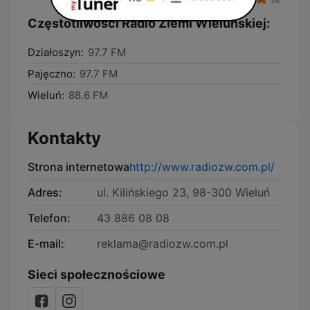
Częstotliwości Radio Ziemi Wieluńskiej:
Działoszyn:
97.7 FM
Pajęczno:
97.7 FM
Wieluń:
88.6 FM
Kontakty
Strona internetowa
http://www.radiozw.com.pl/
Adres:
ul. Kilińskiego 23, 98-300 Wieluń
Telefon:
43 886 08 08
E-mail:
reklama@radiozw.com.pl
Sieci społecznościowe