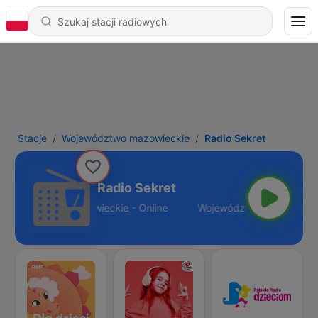
Stacje
Województwo mazowieckie
Radio Sekret
Radio Sekret
Województwo mazowieckie - Online