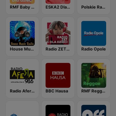
RMF Baby dla dzieci
ESKA2 Dla Dzieci
Polskie Radio dzieciom
House Music Radio
Radio ZET Kids
Radio Opole
Radio Afera 98.6 FM
BBC Hausa
RMF Reggae