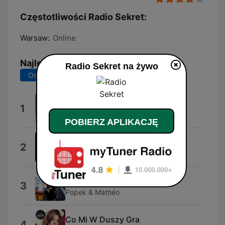
Częstotliwości Radio Sekret:
Warsaw:
Online
Najlepsze piosenki
Radio Sekret na żywo
Ostatnie 7 dni
Ostatnie 30 dni
Muzyka dla Duszy
1
Muzyka Relaksu Supreme
POBIERZ APLIKACJĘ
Z Głębi Serca
2
Arkadio & Miczu
Muzyka W Moim Sercu
3
Popek & Mathéo
Co Mi W Duszy Gra
4