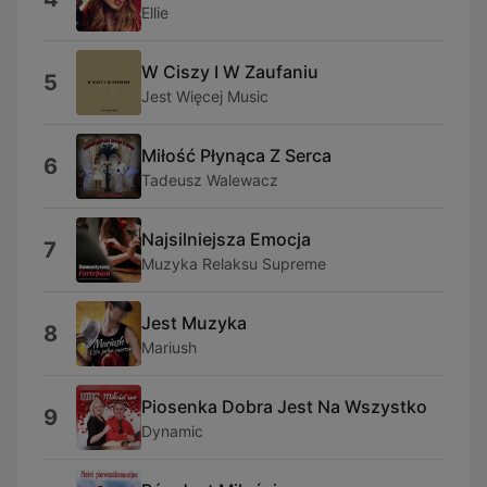
Ellie
W Ciszy I W Zaufaniu
5
Jest Więcej Music
Miłość Płynąca Z Serca
6
Tadeusz Walewacz
Najsilniejsza Emocja
7
Muzyka Relaksu Supreme
Jest Muzyka
8
Mariush
Piosenka Dobra Jest Na Wszystko
9
Dynamic