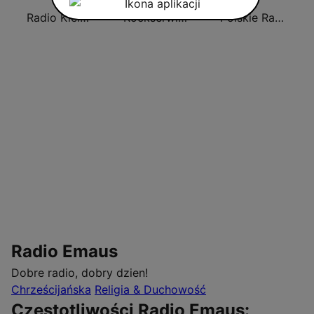
Radio Kielce 101.4
Rockserwis FM
Polskie Radio Program II (PR2) Dwójka
Radio Emaus
Dobre radio, dobry dzien!
Chrześcijańska
Religia & Duchowość
Częstotliwości Radio Emaus: