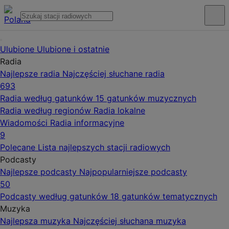
Ulubione
Ulubione i ostatnie
Radia
Najlepsze radia
Najczęściej słuchane radia
693
Radia według gatunków
15 gatunków muzycznych
Radia według regionów
Radia lokalne
Wiadomości
Radia informacyjne
9
Polecane
Lista najlepszych stacji radiowych
Podcasty
Najlepsze podcasty
Najpopularniejsze podcasty
50
Podcasty według gatunków
18 gatunków tematycznych
Muzyka
Najlepsza muzyka
Najczęściej słuchana muzyka