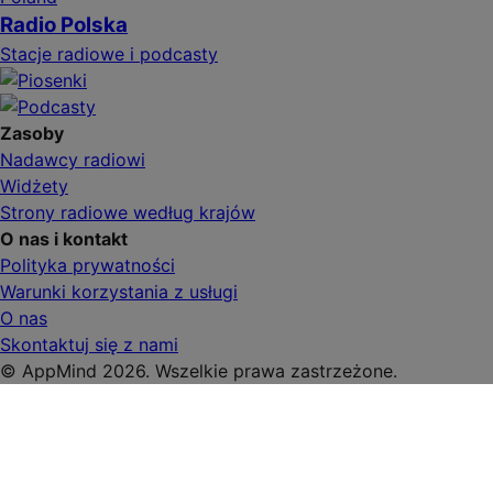
Radio Polska
Stacje radiowe i podcasty
Zasoby
Nadawcy radiowi
Widżety
Strony radiowe według krajów
O nas i kontakt
Polityka prywatności
Warunki korzystania z usługi
O nas
Skontaktuj się z nami
© AppMind 2026. Wszelkie prawa zastrzeżone.